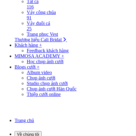
Tất cả
116
Váy công chúa
91
Váy đuôi cá
25
Trang phục Vest
Thương hiệu Cali Bridal
Khách hàng +
Feedback khách hàng
MIMOSA ACADEMY +
Học chụp ảnh cưới
Blogs cưới +
Album video
Chụp ảnh cưới
Studio chụp ảnh cưới
Chụp ảnh cưới Hàn Quốc
Thiệp cưới online
Trang chủ
Về chúng tôi