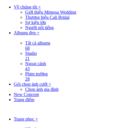
Về chúng tôi +
Giới thiệu Mimosa Wedding
Thương hiệu Cali Bridal
Sự kiện lớn
Người nổi tiếng
Albums đẹp +
Tất cả albums
68
Studio
21
Ngoại cảnh
43
Phim trường
28
Gói chụp ảnh cưới +
Chụp ảnh gia đình
New Concept
Trang điểm
Trang phục +