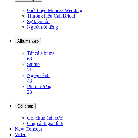
Giới thiệu Mimosa Wedding
Thương hiệu Cali Bridal
Sự kiện lớn
Người nổi tiếng
Albums đẹp
Tất cả albums
68
Studio
21
Ngoại cảnh
43
Phim trường
28
Gói chụp
Gói chụp ảnh cưới
Chụp ảnh gia đình
New Concept
Video