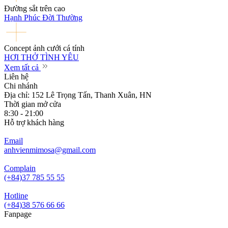
Đường sắt trên cao
Hạnh Phúc Đời Thường
Concept ảnh cưới cá tính
HƠI THỞ TÌNH YÊU
Xem tất cả
Liên hệ
Chi nhánh
Địa chỉ: 152 Lê Trọng Tấn, Thanh Xuân, HN
Thời gian mở cửa
8:30 - 21:00
Hỗ trợ khách hàng
Email
anhvienmimosa@gmail.com
Complain
(+84)37 785 55 55
Hotline
(+84)38 576 66 66
Fanpage