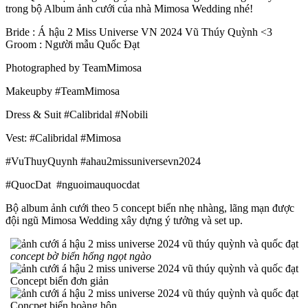
trong bộ Album ảnh cưới của nhà Mimosa Wedding nhé!
Bride : Á hậu 2 Miss Universe VN 2024 Vũ Thúy Quỳnh <3
Groom : Người mẫu Quốc Đạt
Photographed by TeamMimosa
Makeupby #TeamMimosa
Dress & Suit #Calibridal #Nobili
Vest: #Calibridal #Mimosa
#VuThuyQuynh #ahau2missuniversevn2024
#QuocDat #nguoimauquocdat
Bộ album ảnh cưới theo 5 concept biển nhẹ nhàng, lãng mạn được
đội ngũ Mimosa Wedding xây dựng ý tưởng và set up.
concept bờ biển hổng ngọt ngào
Concept biển đơn giản
Concpet biển hoàng hôn