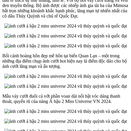
dâu rể thích sự nhẹ nhàng, tinh tế. Với bộ đôi váy cưới trắng và vest
đen truyền thống. Bộ ảnh được các nhiếp ảnh gia tài ba của Mimosa
bắt trọn những khoảnh khắc hạnh phúc, lãng mạn tự nhiên nhất của
cô dâu Thúy Quỳnh và chú rể Quốc Đạt.
Bối cảnh hoàng hôn đẹp mê hôn tại biển Quan Lạn – một trong
những địa điểm chụp ảnh cưới hot hiện nay là điểm độc đáo cho bộ
ảnh cưới lãng mạn và ấn tượng.
Mẫu váy cưới đuôi cá với phần voan dài nổi bật vóc dáng thanh
thoát, quyến rũ của nàng Á hậu 2 Miss Universe VN 2024.