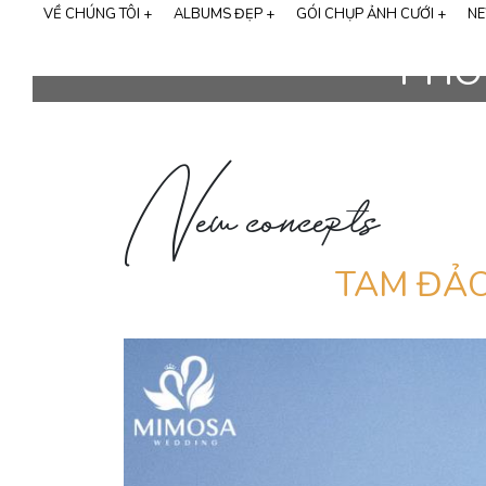
VỀ CHÚNG TÔI +
ALBUMS ĐẸP +
GÓI CHỤP ẢNH CƯỚI +
NE
Tất cả albums
68
PHO
GIỚI THIỆU MIMOSA WEDDING
CHỤP ẢNH GIA ĐÌNH
Studio
21
THƯƠNG HIỆU CALI BRIDAL
Ngoại cảnh
43
New concepts
SỰ KIỆN LỚN
Phim trường
28
NGƯỜI NỔI TIẾNG
TAM ĐẢ