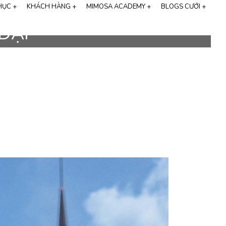
HỤC +
KHÁCH HÀNG +
MIMOSA ACADEMY +
BLOGS CƯỚI +
hương hiệu Cali Bridal
ẠI -
FEEDBACK KHÁCH HÀNG
HỌC CHỤP ẢNH CƯỚI
ALBUM VIDEO
CHỤP ẢNH CƯỚI
STUDIO CHỤP ẢNH CƯỚI
CHỤP ẢNH CƯỚI HÀN QUỐC
THIỆP CƯỚI ONLINE