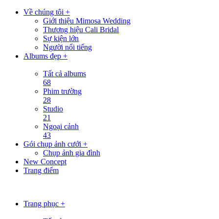
Về chúng tôi +
Giới thiệu Mimosa Wedding
Thương hiệu Cali Bridal
Sự kiện lớn
Người nổi tiếng
Albums đẹp +
Tất cả albums
68
Phim trường
28
Studio
21
Ngoại cảnh
43
Gói chụp ảnh cưới +
Chụp ảnh gia đình
New Concept
Trang điểm
Trang phục +