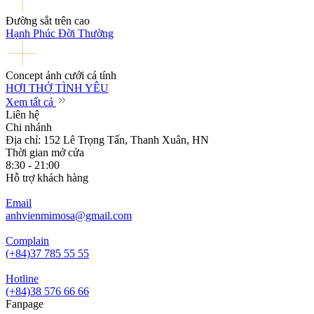
Đường sắt trên cao
Hạnh Phúc Đời Thường
Concept ảnh cưới cá tính
HƠI THỞ TÌNH YÊU
Xem tất cả
Liên hệ
Chi nhánh
Địa chỉ: 152 Lê Trọng Tấn, Thanh Xuân, HN
Thời gian mở cửa
8:30 - 21:00
Hỗ trợ khách hàng
Email
anhvienmimosa@gmail.com
Complain
(+84)37 785 55 55
Hotline
(+84)38 576 66 66
Fanpage