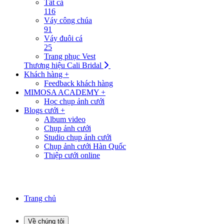
Tất cả
116
Váy công chúa
91
Váy đuôi cá
25
Trang phục Vest
Thương hiệu Cali Bridal
Khách hàng +
Feedback khách hàng
MIMOSA ACADEMY +
Học chụp ảnh cưới
Blogs cưới +
Album video
Chụp ảnh cưới
Studio chụp ảnh cưới
Chụp ảnh cưới Hàn Quốc
Thiệp cưới online
Trang chủ
Về chúng tôi