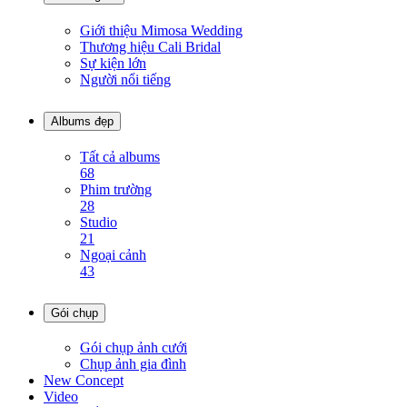
Giới thiệu Mimosa Wedding
Thương hiệu Cali Bridal
Sự kiện lớn
Người nổi tiếng
Albums đẹp
Tất cả albums
68
Phim trường
28
Studio
21
Ngoại cảnh
43
Gói chụp
Gói chụp ảnh cưới
Chụp ảnh gia đình
New Concept
Video