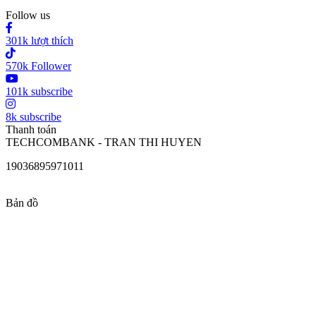
Follow us
301k lượt thích
570k Follower
101k subscribe
8k subscribe
Thanh toán
TECHCOMBANK - TRAN THI HUYEN
19036895971011
Bản đồ