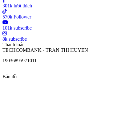
301k lượt thích
570k Follower
101k subscribe
8k subscribe
Thanh toán
TECHCOMBANK - TRAN THI HUYEN
19036895971011
Bản đồ