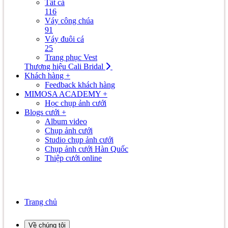
Tất cả
116
Váy công chúa
91
Váy đuôi cá
25
Trang phục Vest
Thương hiệu Cali Bridal
Khách hàng +
Feedback khách hàng
MIMOSA ACADEMY +
Học chụp ảnh cưới
Blogs cưới +
Album video
Chụp ảnh cưới
Studio chụp ảnh cưới
Chụp ảnh cưới Hàn Quốc
Thiệp cưới online
Trang chủ
Về chúng tôi