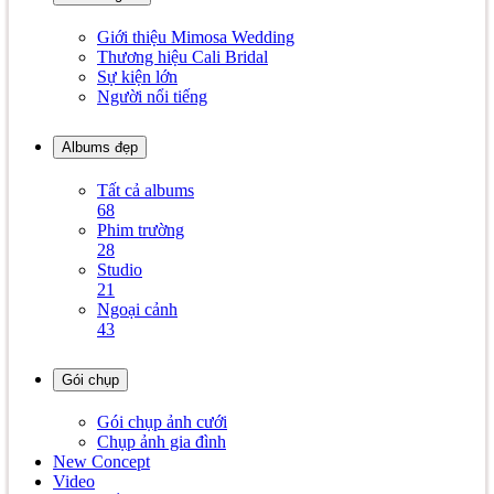
Giới thiệu Mimosa Wedding
Thương hiệu Cali Bridal
Sự kiện lớn
Người nổi tiếng
Albums đẹp
Tất cả albums
68
Phim trường
28
Studio
21
Ngoại cảnh
43
Gói chụp
Gói chụp ảnh cưới
Chụp ảnh gia đình
New Concept
Video