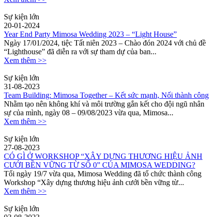
Sự kiện lớn
20-01-2024
Year End Party Mimosa Wedding 2023 – “Light House”
Ngày 17/01/2024, tiệc Tất niên 2023 – Chào đón 2024 với chủ đề
“Lighthouse” đã diễn ra với sự tham dự của ban...
Xem thêm >>
Sự kiện lớn
31-08-2023
Team Building: Mimosa Together – Kết sức mạnh, Nối thành công
Nhằm tạo nên không khí và môi trường gắn kết cho đội ngũ nhân
sự của mình, ngày 08 – 09/08/2023 vừa qua, Mimosa...
Xem thêm >>
Sự kiện lớn
27-08-2023
CÓ GÌ Ở WORKSHOP “XÂY DỰNG THƯƠNG HIỆU ẢNH
CƯỚI BỀN VỮNG TỪ SỐ 0” CỦA MIMOSA WEDDING?
Tối ngày 19/7 vừa qua, Mimosa Wedding đã tổ chức thành công
Workshop “Xây dựng thương hiệu ảnh cưới bền vững từ...
Xem thêm >>
Sự kiện lớn