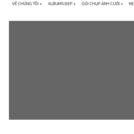
VỀ CHÚNG TÔI +
ALBUMS ĐẸP +
GÓI CHỤP ẢNH CƯỚI +
NE
GIỚI THIỆU MIMOSA WEDDING
CHỤP ẢNH GIA ĐÌNH
THƯƠNG HIỆU CALI BRIDAL
SỰ KIỆN LỚN
NGƯỜI NỔI TIẾNG