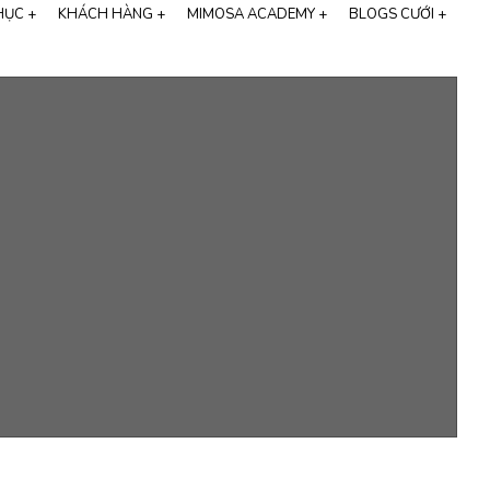
HỤC +
KHÁCH HÀNG +
MIMOSA ACADEMY +
BLOGS CƯỚI +
Thương hiệu Cali Bridal
116
FEEDBACK KHÁCH HÀNG
HỌC CHỤP ẢNH CƯỚI
ALBUM VIDEO
91
CHỤP ẢNH CƯỚI
25
STUDIO CHỤP ẢNH CƯỚI
t
CHỤP ẢNH CƯỚI HÀN QUỐC
THIỆP CƯỚI ONLINE