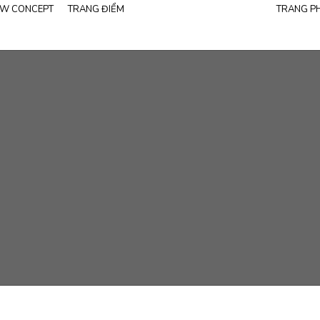
W CONCEPT
TRANG ĐIỂM
TRANG P
Tất cả albums
68
Tất cả
Phim trường
28
Váy công chúa
Studio
21
Váy đuôi cá
Trang phục Ves
Ngoại cảnh
43