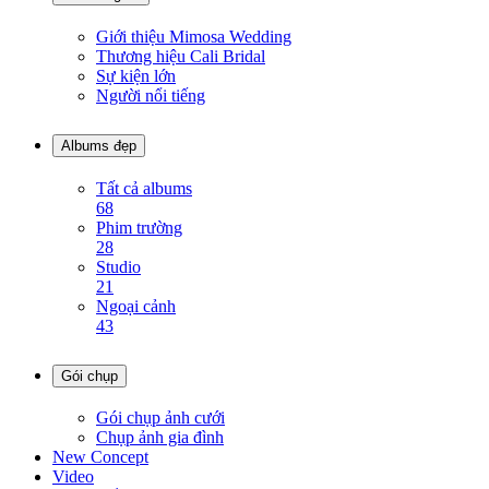
Giới thiệu Mimosa Wedding
Thương hiệu Cali Bridal
Sự kiện lớn
Người nổi tiếng
Albums đẹp
Tất cả albums
68
Phim trường
28
Studio
21
Ngoại cảnh
43
Gói chụp
Gói chụp ảnh cưới
Chụp ảnh gia đình
New Concept
Video