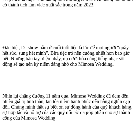
có thành tích làm việc xuất sắc trong năm 2023.
Đặc biệt, DJ show nằm ở cuối tuổi tiệc là lúc để mọi người “quẩy
hết sức, sung hết mình”. Bữa tiệc trở nên cuồng nhiệt hơn bao giờ
hết. Những bàn tay, điệu nhảy, nụ cười hòa cùng tiếng nhạc sôi
động sẽ tạo nên kỷ niệm đáng nhớ cho Mimosa Wedding.
Nhìn lại chặng đường 11 năm qua, Mimosa Wedding đã đem đến
nhiều giá trị tinh thần, lan tỏa niềm hạnh phúc đến hàng nghìn cặp
đôi. Chúng mình thật sự biết ơn sự đồng hành của quý khách hàng,
sự hợp tác và hỗ trợ của các quý đối tác đã góp phần cho sự thành
công của Mimosa Wedding.