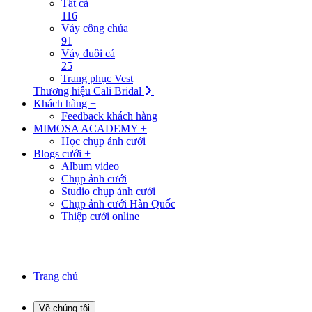
Tất cả
116
Váy công chúa
91
Váy đuôi cá
25
Trang phục Vest
Thương hiệu Cali Bridal
Khách hàng +
Feedback khách hàng
MIMOSA ACADEMY +
Học chụp ảnh cưới
Blogs cưới +
Album video
Chụp ảnh cưới
Studio chụp ảnh cưới
Chụp ảnh cưới Hàn Quốc
Thiệp cưới online
Trang chủ
Về chúng tôi