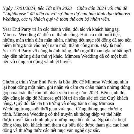
Ngày 17/01/2024, tiệc Tất niên 2023 – Chào đón 2024 với chủ đề
“Lighthouse” đã diễn ra với sự tham dự của ban lãnh đạo Mimosa
Wedding, các vị khách quý và toàn thể cán bộ nhân viên.
Year End Party tri ân các thành viên, đối tác và khách hàng tại
Mimosa Wedding đã diễn ra thành công. Hơn cả một buổi tiệc,
những màn trình diễn mãn nhãn, những tiết mục sôi động đã tạo nên
niềm hứng khởi vào một năm mới, thành công mới. Đây là buổi
Year End Party vô cùng hoành tráng, đưa người tham gia từ bất ngờ
này đến những điều thú vị khác. Mimosa Wedding đã có một buổi
tiệc vô cùng sôi động và nhiệt huyết.
Chương trình Year End Party là bữa tiệc để Mimosa Wedding nhìn
lại hoạt động một năm, ghi nhận và cảm ơn chân thành những đóng
góp của toàn thể cán bộ nhân viên trong năm 2023. Bên cạnh đó,
đây cũng là dịp để Mimosa gửi lời tri ân sâu sắc tới các Quý khách
hàng, Quý đối tác đã tin tưởng và đồng hành cùng Mimosa
Wedding trong suốt thời gian vừa qua. Cũng thông qua chương
trình, Mimosa Wedding có thể truyền tải thông điệp và thể hiện
được quyết tâm chinh phục những mục tiêu đề ra. Ngoài các hoạt
động tổng kết, khách mời tham dự bữa tiệc được tham gia các hoạt
động và thưởng thức các tiết mục văn nghệ đặc sắc.