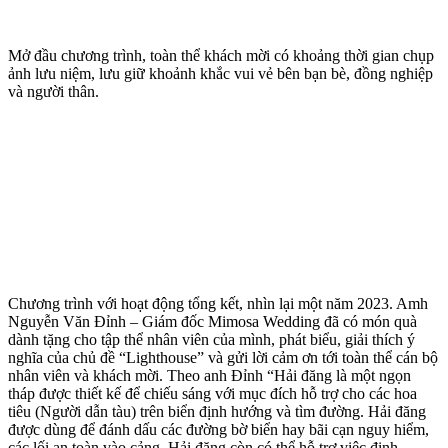
Mở đầu chương trình, toàn thể khách mời có khoảng thời gian chụp
ảnh lưu niệm, lưu giữ khoảnh khắc vui vẻ bên bạn bè, đồng nghiệp
và người thân.
Chương trình với hoạt động tổng kết, nhìn lại một năm 2023. Amh
Nguyễn Văn Đỉnh – Giám đốc Mimosa Wedding đã có món quà
dành tặng cho tập thể nhân viên của mình, phát biểu, giải thích ý
nghĩa của chủ đề “Lighthouse” và gửi lời cảm ơn tới toàn thể cán bộ
nhân viên và khách mời. Theo anh Đỉnh “Hải đăng là một ngọn
tháp được thiết kế để chiếu sáng với mục đích hỗ trợ cho các hoa
tiêu (Người dẫn tàu) trên biển định hướng và tìm đường. Hải đăng
được dùng để đánh dấu các đường bờ biển hay bãi cạn nguy hiểm,
các lối an toàn vào cảng. Hải đăng còn có thể hỗ trợ việc định