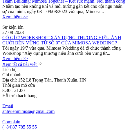
Team Building: Mimosa Together – Kết sức mạnh, Nối thành công
Nhằm tạo nên không khí và môi trường gắn kết cho đội ngũ nhân
sự của mình, ngày 08 – 09/08/2023 vừa qua, Mimosa...
Xem thêm >>
Sự kiện lớn
27-08-2023
CÓ GÌ Ở WORKSHOP “XÂY DỰNG THƯƠNG HIỆU ẢNH
CƯỚI BỀN VỮNG TỪ SỐ 0” CỦA MIMOSA WEDDING?
Tối ngày 19/7 vừa qua, Mimosa Wedding đã tổ chức thành công
Workshop “Xây dựng thương hiệu ảnh cưới bền vững từ...
Xem thêm >>
Xem tất cả bài viết
Liên hệ
Chi nhánh
Địa chỉ: 152 Lê Trọng Tấn, Thanh Xuân, HN
Thời gian mở cửa
8:30 - 21:00
Hỗ trợ khách hàng
Email
anhvienmimosa@gmail.com
Complain
(+84)37 785 55 55