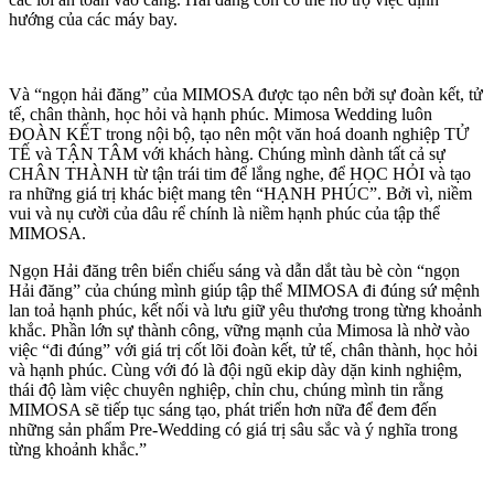
hướng của các máy bay.
Và “ngọn hải đăng” của MIMOSA được tạo nên bởi sự đoàn kết, tử
tế, chân thành, học hỏi và hạnh phúc. Mimosa Wedding luôn
ĐOÀN KẾT trong nội bộ, tạo nên một văn hoá doanh nghiệp TỬ
TẾ và TẬN TÂM với khách hàng. Chúng mình dành tất cả sự
CHÂN THÀNH từ tận trái tim để lắng nghe, để HỌC HỎI và tạo
ra những giá trị khác biệt mang tên “HẠNH PHÚC”. Bởi vì, niềm
vui và nụ cười của dâu rể chính là niềm hạnh phúc của tập thể
MIMOSA.
Ngọn Hải đăng trên biển chiếu sáng và dẫn dắt tàu bè còn “ngọn
Hải đăng” của chúng mình giúp tập thể MIMOSA đi đúng sứ mệnh
lan toả hạnh phúc, kết nối và lưu giữ yêu thương trong từng khoảnh
khắc. Phần lớn sự thành công, vững mạnh của Mimosa là nhờ vào
việc “đi đúng” với giá trị cốt lõi đoàn kết, tử tế, chân thành, học hỏi
và hạnh phúc. Cùng với đó là đội ngũ ekip dày dặn kinh nghiệm,
thái độ làm việc chuyên nghiệp, chỉn chu, chúng mình tin rằng
MIMOSA sẽ tiếp tục sáng tạo, phát triển hơn nữa để đem đến
những sản phẩm Pre-Wedding có giá trị sâu sắc và ý nghĩa trong
từng khoảnh khắc.”