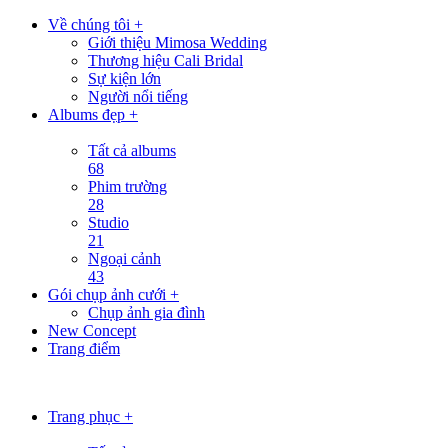
Về chúng tôi +
Giới thiệu Mimosa Wedding
Thương hiệu Cali Bridal
Sự kiện lớn
Người nổi tiếng
Albums đẹp +
Tất cả albums
68
Phim trường
28
Studio
21
Ngoại cảnh
43
Gói chụp ảnh cưới +
Chụp ảnh gia đình
New Concept
Trang điểm
Trang phục +