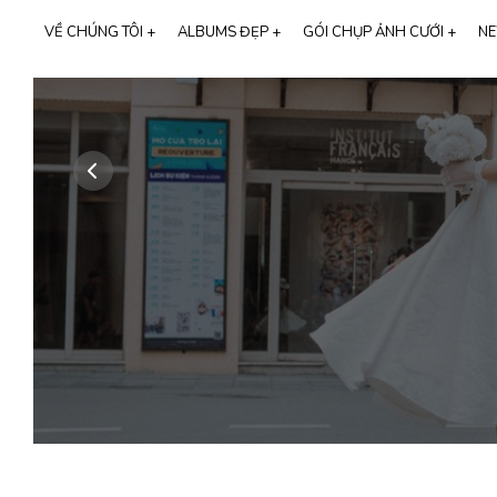
VỀ CHÚNG TÔI +
ALBUMS ĐẸP +
GÓI CHỤP ẢNH CƯỚI +
NE
GIỚI THIỆU MIMOSA WEDDING
CHỤP ẢNH GIA ĐÌNH
THƯƠNG HIỆU CALI BRIDAL
SỰ KIỆN LỚN
NGƯỜI NỔI TIẾNG