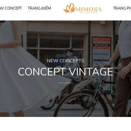
W CONCEPT
TRANG ĐIỂM
TRANG P
Tất cả albums
68
Tất cả
Phim trường
28
Váy công chúa
Studio
21
Váy đuôi cá
Trang phục Ves
Ngoại cảnh
43
NEW CONCEPTS
CONCEPT VINTAGE