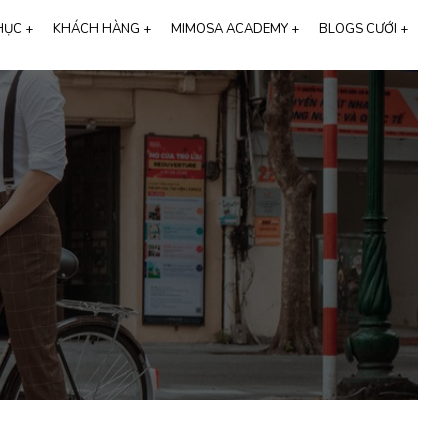
HỤC +
KHÁCH HÀNG +
MIMOSA ACADEMY +
BLOGS CƯỚI +
Thương hiệu Cali Bridal
116
FEEDBACK KHÁCH HÀNG
HỌC CHỤP ẢNH CƯỚI
ALBUM VIDEO
91
CHỤP ẢNH CƯỚI
25
STUDIO CHỤP ẢNH CƯỚI
t
CHỤP ẢNH CƯỚI HÀN QUỐC
THIỆP CƯỚI ONLINE