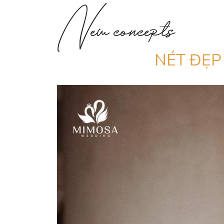
New concepts
NÉT ĐẸ