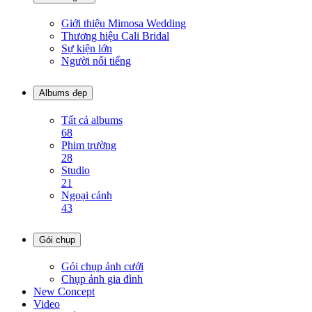
Giới thiệu Mimosa Wedding
Thương hiệu Cali Bridal
Sự kiện lớn
Người nổi tiếng
Albums đẹp
Tất cả albums
68
Phim trường
28
Studio
21
Ngoại cảnh
43
Gói chụp
Gói chụp ảnh cưới
Chụp ảnh gia đình
New Concept
Video