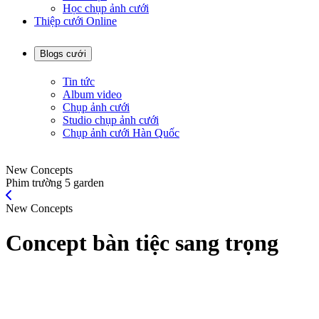
Học chụp ảnh cưới
Thiệp cưới Online
Blogs cưới
Tin tức
Album video
Chụp ảnh cưới
Studio chụp ảnh cưới
Chụp ảnh cưới Hàn Quốc
New Concepts
Phim trường 5 garden
New Concepts
Concept bàn tiệc sang trọng