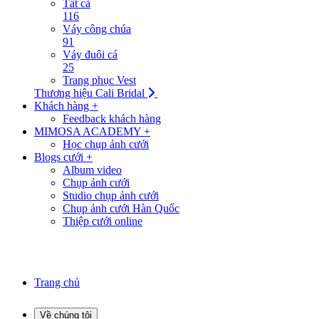
Tất cả
116
Váy công chúa
91
Váy đuôi cá
25
Trang phục Vest
Thương hiệu Cali Bridal
Khách hàng +
Feedback khách hàng
MIMOSA ACADEMY +
Học chụp ảnh cưới
Blogs cưới +
Album video
Chụp ảnh cưới
Studio chụp ảnh cưới
Chụp ảnh cưới Hàn Quốc
Thiệp cưới online
Trang chủ
Về chúng tôi