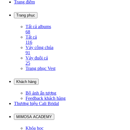
Trang điểm
Trang phục
Tất cả albums
68
Tất cả
116
Váy công chúa
91
Váy đuôi cá
25
Trang phục Vest
Khách hàng
Bộ ảnh ấn tượng
Feedback khách hàng
Thương hiệu Cali Bridal
MIMOSA ACADEMY
Khóa học