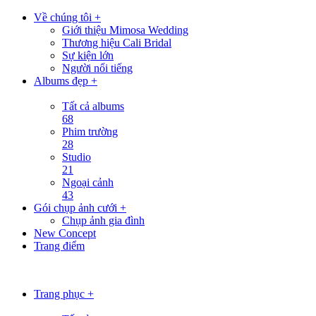
Về chúng tôi +
Giới thiệu Mimosa Wedding
Thương hiệu Cali Bridal
Sự kiện lớn
Người nổi tiếng
Albums đẹp +
Tất cả albums
68
Phim trường
28
Studio
21
Ngoại cảnh
43
Gói chụp ảnh cưới +
Chụp ảnh gia đình
New Concept
Trang điểm
Trang phục +