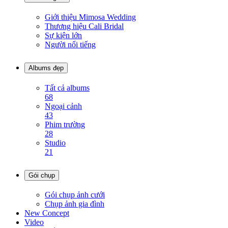
Giới thiệu Mimosa Wedding
Thương hiệu Cali Bridal
Sự kiện lớn
Người nổi tiếng
Albums đẹp
Tất cả albums
68
Ngoại cảnh
43
Phim trường
28
Studio
21
Gói chụp
Gói chụp ảnh cưới
Chụp ảnh gia đình
New Concept
Video