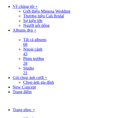
Về chúng tôi +
Giới thiệu Mimosa Wedding
Thương hiệu Cali Bridal
Sự kiện lớn
Người nổi tiếng
Albums đẹp +
Tất cả albums
68
Ngoại cảnh
43
Phim trường
28
Studio
21
Gói chụp ảnh cưới +
Chụp ảnh gia đình
New Concept
Trang điểm
Trang phục +