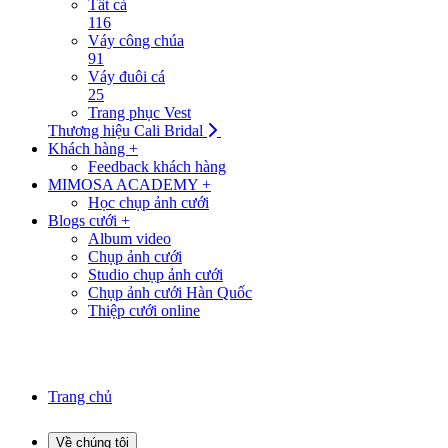
Tất cả
116
Váy công chúa
91
Váy đuôi cá
25
Trang phục Vest
Thương hiệu Cali Bridal
Khách hàng +
Feedback khách hàng
MIMOSA ACADEMY +
Học chụp ảnh cưới
Blogs cưới +
Album video
Chụp ảnh cưới
Studio chụp ảnh cưới
Chụp ảnh cưới Hàn Quốc
Thiệp cưới online
Trang chủ
Về chúng tôi