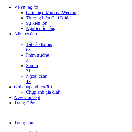
Về chúng tôi +
Giới thiệu Mimosa Wedding
Thương hiệu Cali Bridal
Sự kiện lớn
Người nổi tiếng
Albums đẹp +
Tất cả albums
68
Phim trường
28
Studio
21
Ngoại cảnh
43
Gói chụp ảnh cưới +
Chụp ảnh gia đình
New Concept
Trang điểm
Trang phục +