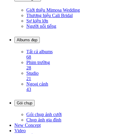
Giới thiệu Mimosa Wedding
Thương hiệu Cali Bridal
Sự kiện lớn
Người nổi tiếng
Albums đẹp
Tất cả albums
68
Phim trường
28
Studio
21
Ngoại cảnh
43
Gói chụp
Gói chụp ảnh cưới
Chụp ảnh gia đình
New Concept
Video