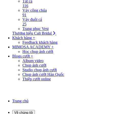
Tất cả
116
Váy công chúa
91
Váy đuôi cá
25
Trang phục Vest
Thương hiệu Cali Bridal
Khách hàng +
Feedback khách hàng
MIMOSA ACADEMY +
Học chụp ảnh cưới
Blogs cưới +
Album video
Chụp ảnh cưới
Studio chụp ảnh cưới
Chụp ảnh cưới Hàn Quốc
Thiệp cưới online
Trang chủ
Về chúng tôi