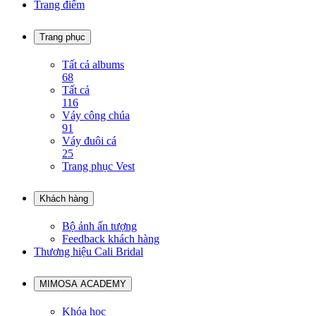
Trang điểm
Trang phục
Tất cả albums
68
Tất cả
116
Váy công chúa
91
Váy đuôi cá
25
Trang phục Vest
Khách hàng
Bộ ảnh ấn tượng
Feedback khách hàng
Thương hiệu Cali Bridal
MIMOSA ACADEMY
Khóa học