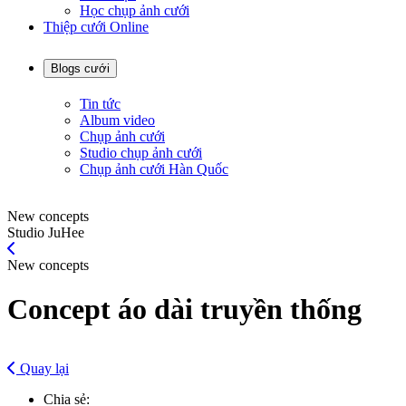
Học chụp ảnh cưới
Thiệp cưới Online
Blogs cưới
Tin tức
Album video
Chụp ảnh cưới
Studio chụp ảnh cưới
Chụp ảnh cưới Hàn Quốc
New concepts
Studio JuHee
New concepts
Concept áo dài truyền thống
Quay lại
Chia sẻ: