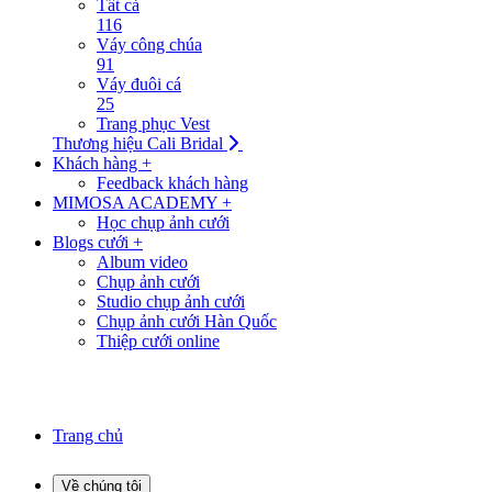
Tất cả
116
Váy công chúa
91
Váy đuôi cá
25
Trang phục Vest
Thương hiệu Cali Bridal
Khách hàng +
Feedback khách hàng
MIMOSA ACADEMY +
Học chụp ảnh cưới
Blogs cưới +
Album video
Chụp ảnh cưới
Studio chụp ảnh cưới
Chụp ảnh cưới Hàn Quốc
Thiệp cưới online
Trang chủ
Về chúng tôi