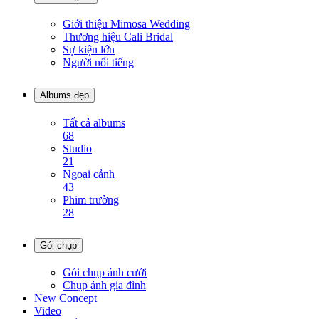
Giới thiệu Mimosa Wedding
Thương hiệu Cali Bridal
Sự kiện lớn
Người nổi tiếng
Albums đẹp
Tất cả albums
68
Studio
21
Ngoại cảnh
43
Phim trường
28
Gói chụp
Gói chụp ảnh cưới
Chụp ảnh gia đình
New Concept
Video