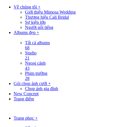
Về chúng tôi +
Giới thiệu Mimosa Wedding
Thương hiệu Cali Bridal
Sự kiện lớn
Người nổi tiếng
Albums đẹp +
Tất cả albums
68
Studio
21
Ngoại cảnh
43
Phim trường
28
Gói chụp ảnh cưới +
Chụp ảnh gia đình
New Concept
Trang điểm
Trang phục +