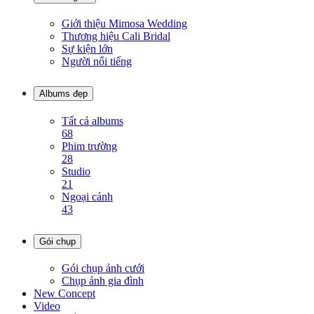
Giới thiệu Mimosa Wedding
Thương hiệu Cali Bridal
Sự kiện lớn
Người nổi tiếng
Albums đẹp
Tất cả albums
68
Phim trường
28
Studio
21
Ngoại cảnh
43
Gói chụp
Gói chụp ảnh cưới
Chụp ảnh gia đình
New Concept
Video