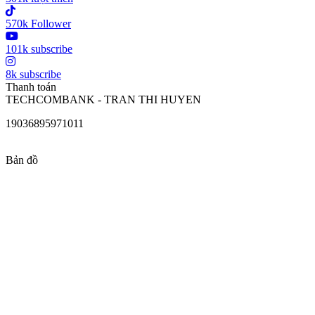
570k Follower
101k subscribe
8k subscribe
Thanh toán
TECHCOMBANK - TRAN THI HUYEN
19036895971011
Bản đồ