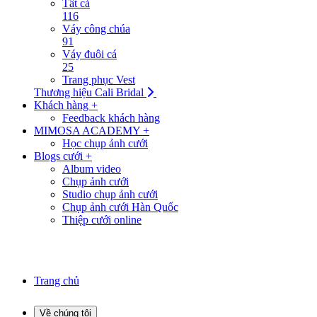
Tất cả
116
Váy công chúa
91
Váy đuôi cá
25
Trang phục Vest
Thương hiệu Cali Bridal
Khách hàng +
Feedback khách hàng
MIMOSA ACADEMY +
Học chụp ảnh cưới
Blogs cưới +
Album video
Chụp ảnh cưới
Studio chụp ảnh cưới
Chụp ảnh cưới Hàn Quốc
Thiệp cưới online
Trang chủ
Về chúng tôi