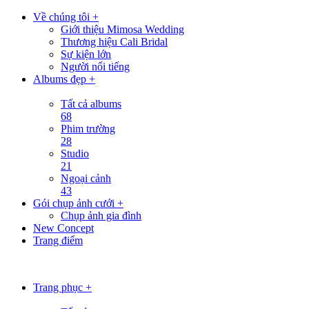
Về chúng tôi +
Giới thiệu Mimosa Wedding
Thương hiệu Cali Bridal
Sự kiện lớn
Người nổi tiếng
Albums đẹp +
Tất cả albums
68
Phim trường
28
Studio
21
Ngoại cảnh
43
Gói chụp ảnh cưới +
Chụp ảnh gia đình
New Concept
Trang điểm
Trang phục +