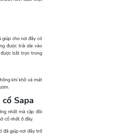
 giúp cho nơi đây có
g được trải dài vào
 được bắt trọn trong
 không khí khô và mát
 ươm.
á cổ Sapa
ưởng nhất mà cặp đôi
ờ cổ nhất ở đây.
 đã giúp nơi đây trở