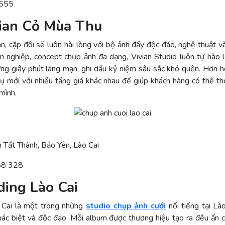
 555
vian Cỏ Mùa Thu
n, cặp đôi sẽ luôn hài lòng với bộ ảnh đầy độc đáo, nghệ thuật v
n nghiệp, concept chụp ảnh đa dạng, Vivian Studio luôn tự hào
ng giây phút lãng mạn, ghi dấu kỷ niệm sâu sắc khó quên. Hơn h
vụ mới với nhiều tầng giá khác nhau để giúp khách hàng có thể th
mình.
 Tất Thành, Bảo Yên, Lào Cai
288 328
ding Lào Cai
 Cai là một trong những
studio chụp ảnh cưới
nổi tiếng tại Là
hác biệt và độc đạo. Mỗi album được thương hiệu tạo ra đều ẩn 