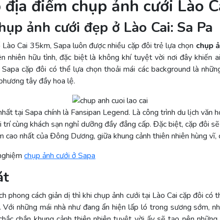
 địa điểm chụp ảnh cưới Lào C
hụp ảnh cưới đẹp ở Lào Cai:
Sa Pa
Lào Cai 35km, Sapa luôn được nhiều cặp đôi trẻ lựa chọn
chụp ả
n nhiên hữu tình, đặc biệt là không khí tuyệt vời nơi đây khiến
i Sapa cặp đôi có thể lựa chọn thoải mái các background là nhữ
 phương tây đầy hoa lệ.
nhất tại Sapa chính là Fansipan Legend. Là công trình du lịch văn 
iải trí cùng khách sạn nghỉ dưỡng đầy đẳng cấp. Đặc biệt, cặp đôi 
m cao nhất của Đông Dương, giữa khung cảnh thiên nhiên hùng vĩ, c
 nghiệm
chụp ảnh cưới ở Sapa
át
ch phong cách giản dị thì khi chụp ảnh cưới tại Lào Cai cặp đôi có 
t. Với những mái nhà như đang ẩn hiện lấp ló trong sương sớm,
chắc chắn khung cảnh thiên nhiên tuyệt vời ấy sẽ tạo nên những 