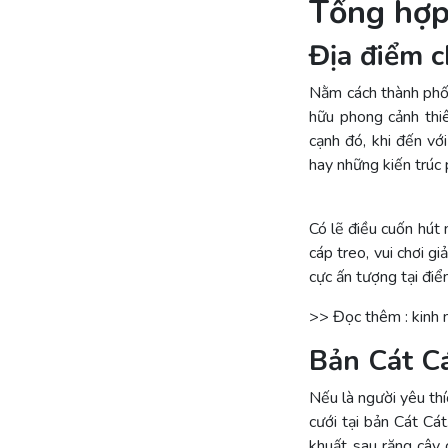
Tổng hợp
Địa điểm c
Nằm cách thành phố 
hữu phong cảnh thiê
cạnh đó, khi đến vớ
hay những kiến trúc
Có lẽ điều cuốn hút 
cáp treo, vui chơi g
cực ấn tượng tại điể
>> Đọc thêm : kinh
Bản Cát C
Nếu là người yêu thí
cưới tại bản Cát Cá
khuất sau rặng cây 