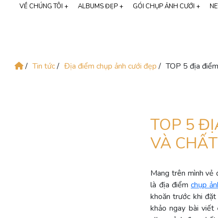
VỀ CHÚNG TÔI +
ALBUMS ĐẸP +
GÓI CHỤP ẢNH CƯỚI +
NE
GIỚI THIỆU MIMOSA WEDDING
CHỤP ẢNH GIA ĐÌNH
THƯƠNG HIỆU CALI BRIDAL
/
Tin tức
/
Địa điểm chụp ảnh cưới đẹp
/
TOP 5 địa điểm
SỰ KIỆN LỚN
NGƯỜI NỔI TIẾNG
TOP 5 Đ
VÀ CHẤ
Mang trên mình vẻ đ
là địa điểm
chụp ản
khoăn trước khi đặt
khảo ngay bài viết