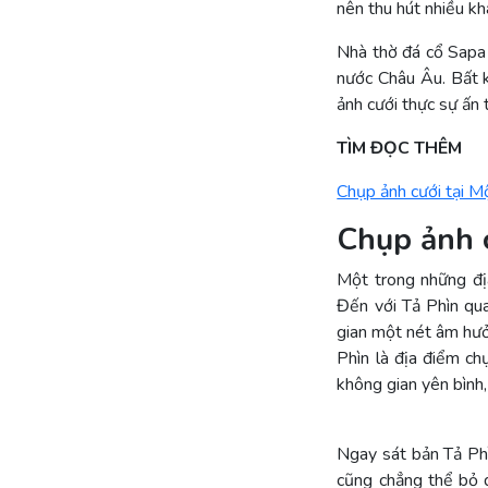
nên thu hút nhiều kh
Nhà thờ đá cổ Sapa 
nước Châu Âu. Bất k
ảnh cưới thực sự ấn 
TÌM ĐỌC THÊM
Chụp ảnh cưới tại M
Chụp ảnh c
Một trong những đị
Đến với Tả Phìn qu
gian một nét âm hưở
Phìn là địa điểm ch
không gian yên bình
Ngay sát bản Tả Phì
cũng chẳng thể bỏ q