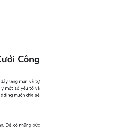
Cưới Công
 đầy lãng mạn và tự
u ý một số yếu tố và
dding
muốn chia sẻ
ian. Để có những bức