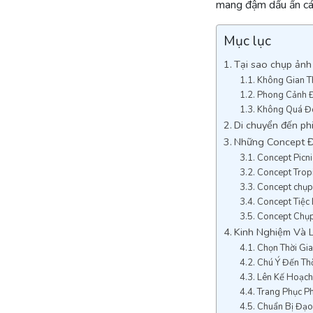
mang đậm dấu ấn cá
Mục lục
Tại sao chụp ảnh
Không Gian Th
Phong Cảnh 
Không Quá Đ
Di chuyển đến ph
Những Concept Đ
Concept Picn
Concept Trop
Concept chụp 
Concept Tiệc
Concept Chụ
Kinh Nghiệm Và 
Chọn Thời Gi
Chú Ý Đến Thờ
Lên Kế Hoạch
Trang Phục Ph
Chuẩn Bị Đạo