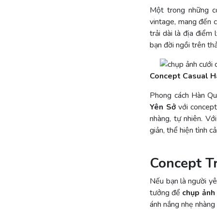
Một trong những c
vintage, mang đến c
trải dài là địa điể
bạn đời ngồi trên th
Concept Casual H
Phong cách Hàn Quố
Yên Sở
với concept 
nhàng, tự nhiên. V
giản, thể hiện tình 
Concept T
Nếu bạn là người yêu
tưởng để
chụp ảnh
ánh nắng nhẹ nhàng s