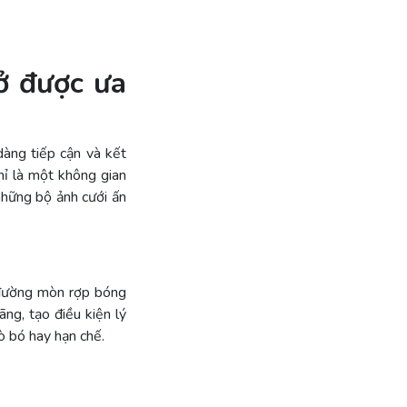
ở được ưa
dàng tiếp cận và kết
hỉ là một không gian
những bộ ảnh cưới ấn
 đường mòn rợp bóng
ng, tạo điều kiện lý
ò bó hay hạn chế.