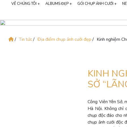
VỀ CHÚNG TÔI +
ALBUMS ĐẸP +
GÓI CHỤP ẢNH CƯỚI +
NE
Tất cả albums
68
GIỚI THIỆU MIMOSA WEDDING
CHỤP ẢNH GIA ĐÌNH
Phim trường
28
THƯƠNG HIỆU CALI BRIDAL
Studio
21
/
Tin tức
/
Địa điểm chụp ảnh cưới đẹp
/
Kinh nghiệm Ch
SỰ KIỆN LỚN
Ngoại cảnh
43
NGƯỜI NỔI TIẾNG
KINH NG
SỞ “LÃN
Công Viên Yên Sở, m
Hà Nội. Không chỉ 
chụp độc đáo cho n
chụp ảnh cưới độc đ