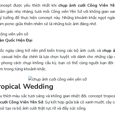
oncept được yêu thích nhất khi
chụp ảnh cưới Công Viên Y
ảm giác nhẹ nhàng, tươi mới. Công viên Yên Sở với không gian xan
m lý tưởng để thực hiện concept này. Những khoảnh khắc ngọt ngà
ảm picnic giữa thiên nhiên sẽ là những bức ảnh đáng nhớ.
àn Quốc Hiện Đại
c ngày càng trở nên phổ biến trong các bộ ảnh cưới, và
chụp ả
casual hiện đại chính là lựa chọn tuyệt vời dành cho những cặp 
ới phong cách chụp không cầu kỳ, bạn có thể cùng người bạn đời
cảm trong từng khoảnh khắc.
ropical Wedding
 thích màu sắc tươi sáng và không gian nhiệt đới, concept tropical
 cưới Công Viên Yên Sở
. Sự kết hợp giữa bãi cỏ xanh mướt, cây c
ẽ tạo ra bộ ảnh cưới thật rực rỡ và đầy sức sống.