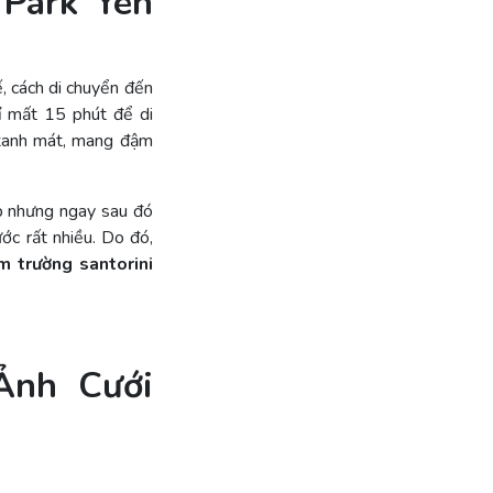
 Park Yên
, cách di chuyển đến
ỉ mất 15 phút để di
 xanh mát, mang đậm
ép nhưng ngay sau đó
ớc rất nhiều. Do đó,
m trường santorini
Ảnh Cưới