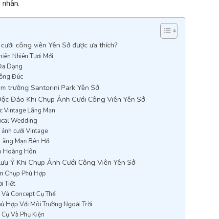
 nhân.
 cưới công viên Yên Sở được ưa thích?
iên Nhiên Tươi Mới
Đa Dạng
ông Đúc
im trường Santorini Park Yên Sở
ộc Đáo Khi Chụp Ảnh Cưới Công Viên Yên Sở
ic Vintage Lãng Mạn
ical Wedding
ảnh cưới Vintage
 Lãng Mạn Bên Hồ
p Hoàng Hôn
Lưu Ý Khi Chụp Ảnh Cưới Công Viên Yên Sở
an Chụp Phù Hợp
i Tiết
 Và Concept Cụ Thể
ù Hợp Với Môi Trường Ngoài Trời
 Cụ Và Phụ Kiện