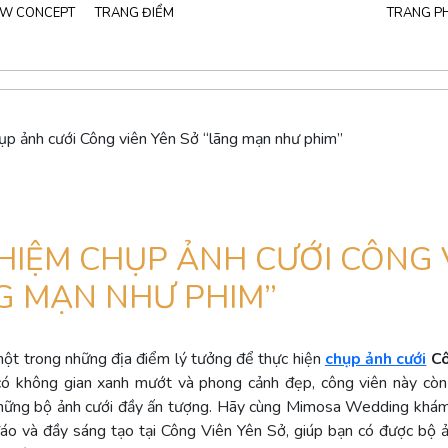
W CONCEPT
TRANG ĐIỂM
TRANG P
T
Tất cả
116
Váy công chúa
91
Váy đuôi cá
25
ụp ảnh cưới Công viên Yên Sở “lãng mạn như phim”
Trang phục Vest
HIỆM CHỤP ẢNH CƯỚI CÔNG 
G MẠN NHƯ PHIM”
ột trong những địa điểm lý tưởng để thực hiện
chụp ảnh cưới
Cô
có không gian xanh mướt và phong cảnh đẹp, công viên này còn
hững bộ ảnh cưới đầy ấn tượng. Hãy cùng Mimosa Wedding khá
áo và đầy sáng tạo tại Công Viên Yên Sở, giúp bạn có được bộ 