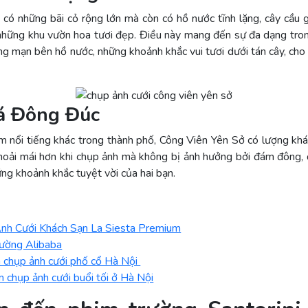
 có những bãi cỏ rộng lớn mà còn có hồ nước tĩnh lặng, cây cầu
những khu vườn hoa tươi đẹp. Điều này mang đến sự đa dạng tron
ng mạn bên hồ nước, những khoảnh khắc vui tươi dưới tán cây, ch
á Đông Đúc
ểm nổi tiếng khác trong thành phố, Công Viên Yên Sở có lượng khá
hoải mái hơn khi chụp ảnh mà không bị ảnh hưởng bởi đám đông,
ng khoảnh khắc tuyệt vời của hai bạn.
nh Cưới Khách Sạn La Siesta Premium
ường Alibaba
 chụp ảnh cưới phố cổ Hà Nội
 chụp ảnh cưới buổi tối ở Hà Nội