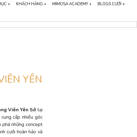
HỤC +
KHÁCH HÀNG +
MIMOSA ACADEMY +
BLOGS CƯỚI +
hương hiệu Cali Bridal
FEEDBACK KHÁCH HÀNG
HỌC CHỤP ẢNH CƯỚI
ALBUM VIDEO
CHỤP ẢNH CƯỚI
STUDIO CHỤP ẢNH CƯỚI
CHỤP ẢNH CƯỚI HÀN QUỐC
THIỆP CƯỚI ONLINE
VIÊN YÊN
ng Viên Yên Sở
tại
 cung cấp nhiều góc
m phá những concept
ảnh cưới hoàn hảo và