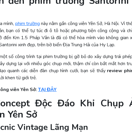
n đến phim trường Santorini
ủa mình,
phim trường
này nằm gần công viên Yên Sở, Hà Nội. Vì thế
ản, bạn có thể tự túc đi ô tô hoặc phương tiện công cộng và ch
ở đến Km 1.5 Pháp Vân là đã có thể hòa mình vào không gian
antorini xinh đẹp, trên bờ biển Địa Trung Hải của Hy Lạp.
ột số công trình tại phim trường bị gỡ bỏ do xây dựng trái ph
ây dựng lại với nhiều góc chụp mới, thậm chí còn bắt mắt hơn trư
ạo quanh các diễn đàn chụp hình cưới, bạn sẽ thấy
review phi
ời khen từ giới trẻ.
công viên Yên Sở:
TẠI ĐÂY
oncept Độc Đáo Khi Chụp 
n Yên Sở
icnic Vintage Lãng Mạn