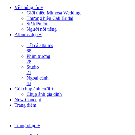
Về chúng tôi +
Giới thiệu Mimosa Wedding
Thương hiệu Cali Bridal
Sự kiện lớn
Người nổi tiếng
Albums đẹp +
Tất cả albums
68
Phim trường
28
Studio
21
Ngoại cảnh
43
Gói chụp ảnh cưới +
Chụp ảnh gia đình
New Concept
Trang điểm
Trang phục +