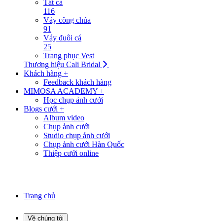
Tất cả
116
Váy công chúa
91
Váy đuôi cá
25
Trang phục Vest
Thương hiệu Cali Bridal
Khách hàng +
Feedback khách hàng
MIMOSA ACADEMY +
Học chụp ảnh cưới
Blogs cưới +
Album video
Chụp ảnh cưới
Studio chụp ảnh cưới
Chụp ảnh cưới Hàn Quốc
Thiệp cưới online
Trang chủ
Về chúng tôi