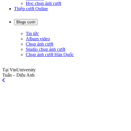
Học chụp ảnh cưới
Thiệp cưới Online
Blogs cưới
Tin tức
Album video
Chụp ảnh cưới
Studio chụp ảnh cưới
Chụp ảnh cưới Hàn Quốc
Tại VinUniversity
Tuấn – Diệu Anh