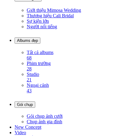
Giới thiệu Mimosa Wedding
Thương hiệu Cali Bridal
Sự kiện lớn
Người nổi tiếng
Albums đẹp
Tất cả albums
68
Phim trường
28
Studio
21
Ngoại cảnh
43
Gói chụp
Gói chụp ảnh cưới
Chụp ảnh gia đình
New Concept
Video