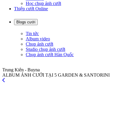
Học chụp ảnh cưới
Thiệp cưới Online
Blogs cưới
Tin tức
Album video
Chụp ảnh cưới
Studio chụp ảnh cưới
Chụp ảnh cưới Hàn Quốc
Trung Kiên - Buyna
ALBUM ẢNH CƯỚI TẠI 5 GARDEN & SANTORINI