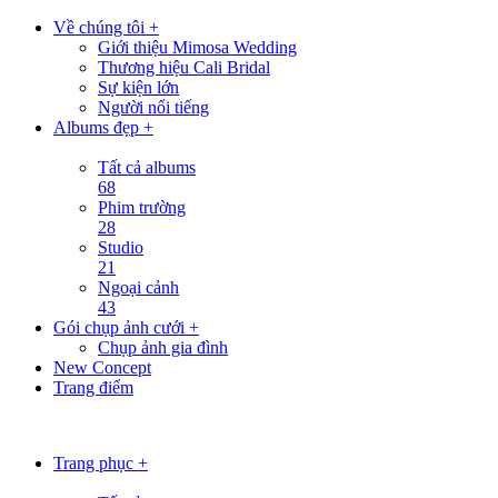
Về chúng tôi +
Giới thiệu Mimosa Wedding
Thương hiệu Cali Bridal
Sự kiện lớn
Người nổi tiếng
Albums đẹp +
Tất cả albums
68
Phim trường
28
Studio
21
Ngoại cảnh
43
Gói chụp ảnh cưới +
Chụp ảnh gia đình
New Concept
Trang điểm
Trang phục +