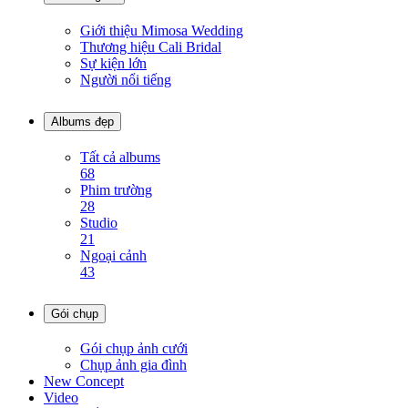
Giới thiệu Mimosa Wedding
Thương hiệu Cali Bridal
Sự kiện lớn
Người nổi tiếng
Albums đẹp
Tất cả albums
68
Phim trường
28
Studio
21
Ngoại cảnh
43
Gói chụp
Gói chụp ảnh cưới
Chụp ảnh gia đình
New Concept
Video