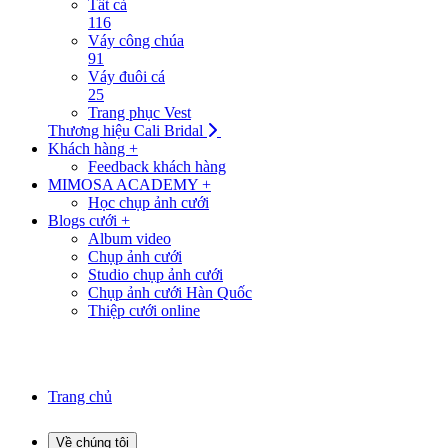
Tất cả
116
Váy công chúa
91
Váy đuôi cá
25
Trang phục Vest
Thương hiệu Cali Bridal
Khách hàng +
Feedback khách hàng
MIMOSA ACADEMY +
Học chụp ảnh cưới
Blogs cưới +
Album video
Chụp ảnh cưới
Studio chụp ảnh cưới
Chụp ảnh cưới Hàn Quốc
Thiệp cưới online
Trang chủ
Về chúng tôi