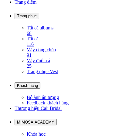
Trang điểm
Trang phục
Tất cả albums
68
Tất cả
116
Váy công chúa
91
Váy đuôi cá
25
Trang phục Vest
Khách hàng
Bộ ảnh ấn tượng
Feedback khách hàng
Thương hiệu Cali Bridal
MIMOSA ACADEMY
Khóa học