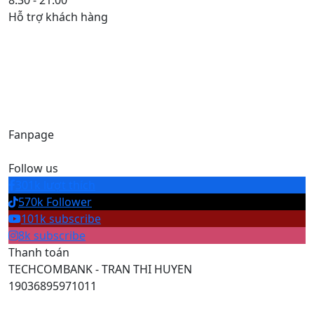
8:30 - 21:00
Hỗ trợ khách hàng
Email
anhvienmimosa@gmail.com
Complain
(+84)37 785 55 55
Hotline
(+84)38 576 66 66
Fanpage
Follow us
301k lượt thích
570k Follower
101k subscribe
8k subscribe
Thanh toán
TECHCOMBANK - TRAN THI HUYEN
19036895971011