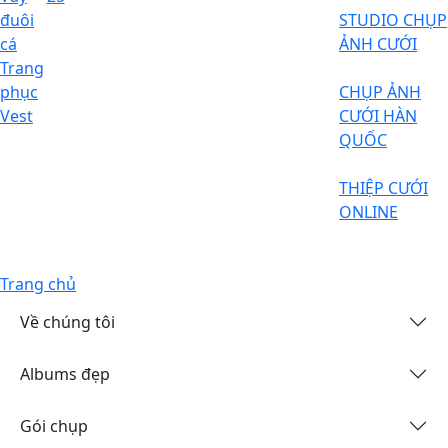
đuôi
STUDIO CHỤP
cá
ẢNH CƯỚI
Trang
phục
CHỤP ẢNH
Vest
CƯỚI HÀN
QUỐC
THIỆP CƯỚI
ONLINE
Trang chủ
Về chúng tôi
Albums đẹp
Gói chụp