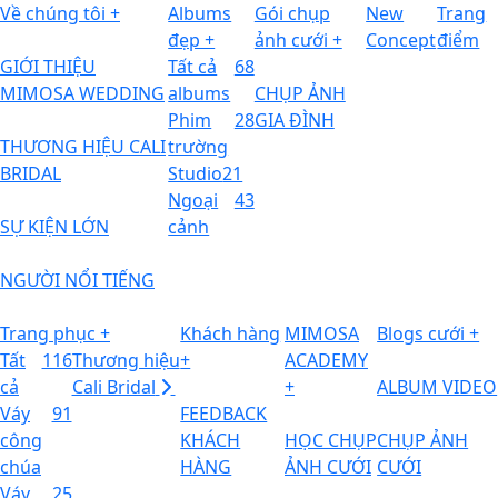
Về chúng tôi +
Albums
Gói chụp
New
Trang
đẹp +
ảnh cưới +
Concept
điểm
GIỚI THIỆU
Tất cả
68
MIMOSA WEDDING
albums
CHỤP ẢNH
Phim
28
GIA ĐÌNH
THƯƠNG HIỆU CALI
trường
BRIDAL
Studio
21
Ngoại
43
SỰ KIỆN LỚN
cảnh
NGƯỜI NỔI TIẾNG
Trang phục +
Khách hàng
MIMOSA
Blogs cưới +
Tất
116
Thương hiệu
+
ACADEMY
cả
Cali Bridal
+
ALBUM VIDEO
Váy
91
FEEDBACK
công
KHÁCH
HỌC CHỤP
CHỤP ẢNH
chúa
HÀNG
ẢNH CƯỚI
CƯỚI
Váy
25