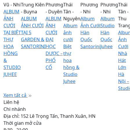
Vũ - Nhi
Trung Kiên
Phương
Thái
Phương
Phương
Thái
ALBUM
- Buyna
- Duyên
Tân -
- Nhi
- Nhi
Tân -
ẢNH
ALBUM
ALBUM
Nguyên
Album
Album
Thu
CƯỚI
ẢNH CƯỚI
ẢNH
Album
Ảnh Cưới
Studio
Tran
TẠI BIỆT
TẠI 5
CƯỚI
ảnh
Hàn
Hàn
Albu
THỰ
GARDEN &
ĐẠI
cưới
Quốc
Quốc
Ảnh
HOA
SANTORINI
HỌC
Biệt
Santorini
Juhee
Cưới
HỒNG
DƯỢC –
thự
Nhà
&
PHỐ
hoa
Hát
STUDIO
CỔ
hồng &
Lớn
JUHEE
Studio
Hà
Juhee
Nội –
Studi
Xem tất cả
Liên hệ
Chi nhánh
Địa chỉ: 152 Lê Trọng Tấn, Thanh Xuân, HN
Thời gian mở cửa