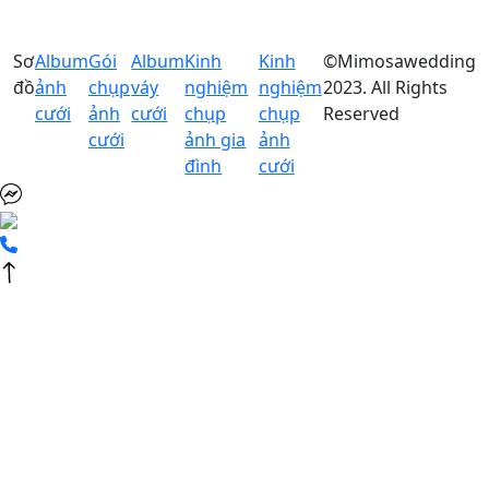
Sơ
Album
Gói
Album
Kinh
Kinh
©Mimosawedding
đồ
ảnh
chụp
váy
nghiệm
nghiệm
2023. All Rights
cưới
ảnh
cưới
chụp
chụp
Reserved
cưới
ảnh gia
ảnh
đình
cưới