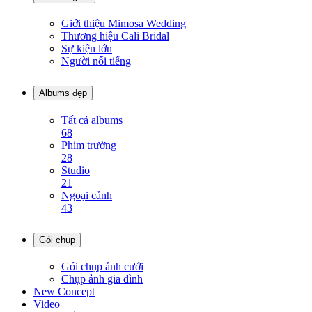
Giới thiệu Mimosa Wedding
Thương hiệu Cali Bridal
Sự kiện lớn
Người nổi tiếng
Albums đẹp
Tất cả albums
68
Phim trường
28
Studio
21
Ngoại cảnh
43
Gói chụp
Gói chụp ảnh cưới
Chụp ảnh gia đình
New Concept
Video