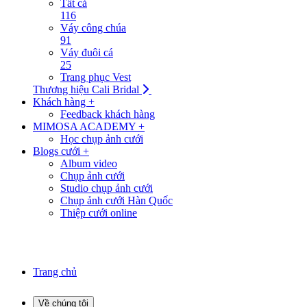
Tất cả
116
Váy công chúa
91
Váy đuôi cá
25
Trang phục Vest
Thương hiệu Cali Bridal
Khách hàng +
Feedback khách hàng
MIMOSA ACADEMY +
Học chụp ảnh cưới
Blogs cưới +
Album video
Chụp ảnh cưới
Studio chụp ảnh cưới
Chụp ảnh cưới Hàn Quốc
Thiệp cưới online
Trang chủ
Về chúng tôi