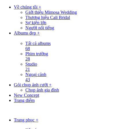
Về chúng tôi +
Giới thiệu Mimosa Wedding
Thương hiệu Cali Bridal
Sự kiện lớn
Người nổi tiếng
Albums đẹp +
Tất cả albums
68
Phim trường
28
Studio
21
Ngoại cảnh
43
Gói chụp ảnh cưới +
Chụp ảnh gia đình
New Concept
Trang điểm
Trang phục +