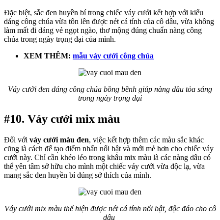
Đặc biệt, sắc đen huyền bí trong chiếc váy cưới kết hợp với kiểu
dáng công chúa vừa tôn lên được nét cá tính của cô dâu, vừa không
làm mất đi dáng vẻ ngọt ngào, thơ mộng đúng chuẩn nàng công
chúa trong ngày trọng đại của mình.
XEM THÊM:
mẫu váy cưới công chúa
Váy cưới đen dáng công chúa bồng bềnh giúp nàng dâu tỏa sáng
trong ngày trọng đại
#10. Váy cưới mix màu
Đối với
váy cưới màu đen
, việc kết hợp thêm các màu sắc khác
cũng là cách để tạo điểm nhấn nổi bật và mới mẻ hơn cho chiếc váy
cưới này. Chỉ cần khéo léo trong khâu mix màu là các nàng dâu có
thể yên tâm sở hữu cho mình một chiếc váy cưới vừa độc lạ, vừa
mang sắc đen huyền bí đúng sở thích của mình.
Váy cưới mix màu thể hiện được nét cá tính nổi bật, độc đáo cho cô
dâu