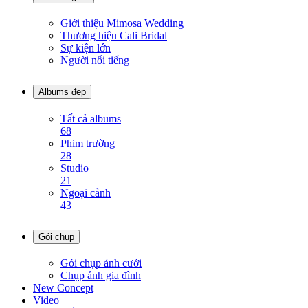
Giới thiệu Mimosa Wedding
Thương hiệu Cali Bridal
Sự kiện lớn
Người nổi tiếng
Albums đẹp
Tất cả albums
68
Phim trường
28
Studio
21
Ngoại cảnh
43
Gói chụp
Gói chụp ảnh cưới
Chụp ảnh gia đình
New Concept
Video