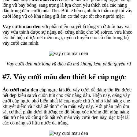
lông vũ bay bổng, sang trọng là lựa chọn yêu thích của các nàng
dâu trong đám cưới mùa Thu. Bởi lẽ bên cạnh tính thẩm mỹ thì váy
cưới lông vũ có khả năng giữ ấm cơ thể cực tốt cho người mặc.
Váy cưới màu đen
với phần điểm xuyết là lông vũ ở đuôi hay vai
váy vừa tránh được sự nặng nề, cứng nhắc cho bộ soiree, vừa khéo
léo thể hiện được nét mềm mại, uyển chuyển cho cô dâu trong bộ
váy cưới của mình.
Váy cưới đen mix lông vũ điệu đà mà không kém phần quyến rũ
#7. Váy cưới màu đen thiết kế cúp ngực
Áo cưới màu đen
cúp ngực là kiểu váy cưới dễ dàng tôn lên được
nét đẹp kiêu sa và cuốn hút cho các nàng dâu. Hiện nay, dáng váy
cưới cúp ngực phổ biến nhất là cúp ngực chữ A nhờ khả năng che
khuyết điểm và “khá dễ tính” của mẫu váy này. Với phần trên ôm
sát cơ thể, phần dưới thường có độ bồng xòe tương đối giúp nàng
dâu trở nên vô cùng nổi bật với mẫu váy cưới đen này, đặc biệt là
các cô nàng sở hữu nước da trắng.