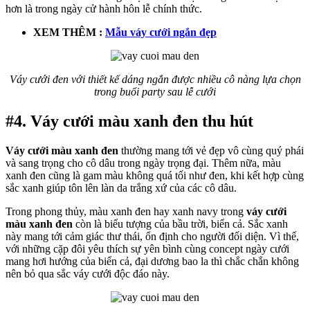
hơn là trong ngày cử hành hôn lễ chính thức.
XEM THÊM :
Mẫu váy cưới ngắn đẹp
Váy cưới đen với thiết kế dáng ngắn được nhiều cô nàng lựa chọn
trong buổi party sau lễ cưới
#4. Váy cưới màu xanh đen thu hút
Váy cưới màu xanh đen
thường mang tới vẻ đẹp vô cùng quý phái
và sang trọng cho cô dâu trong ngày trọng đại. Thêm nữa, màu
xanh đen cũng là gam màu không quá tối như đen, khi kết hợp cùng
sắc xanh giúp tôn lên làn da trắng xứ của các cô dâu.
Trong phong thủy, màu xanh đen hay xanh navy trong
váy cưới
màu xanh đen
còn là biểu tượng của bầu trời, biển cả. Sắc xanh
này mang tới cảm giác thư thái, ổn định cho người đối diện. Vì thế,
với những cặp đôi yêu thích sự yên bình cùng concept ngày cưới
mang hơi hướng của biển cả, đại dương bao la thì chắc chắn không
nên bỏ qua sắc váy cưới độc đáo này.