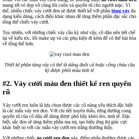
mang tới vẻ đẹp vô cùng lôi cuốn và quyến rũ cho người mặc. Vì
thế, nhiều chiếc váy cưới đen sẽ được thiết kế với phần
tùng váy
đa
dạng kiểu dáng, cách điệu khác nhau để tăng thêm phần đặc sắc cho
tổng thể chiếc váy cưới.
Tuy nhiên, với những chiếc váy cầu kỳ như vậy, cô dâu nên tiết chế
lại về kiểu tóc, lối make up và các phụ kiện đi kèm để có thể hài hòa
về tổng thể hơn.
Thiết kế phần tùng váy có thể là dáng đuôi cá hoặc công chúa cầu
kỳ được phối màu tinh tế
#2. Váy cưới màu đen thiết kế ren quyến
rũ
Váy cưới ren luôn là lựa chọn được các cô nàng yêu thích đặc biệt
là các mẫu váy ren đen. Với chi tiết xuyên thấu, từng đường cong
quyến rũ của cô dâu dễ dàng được phô bầy khéo léo, tinh tế. Đặc
biệt, sắc đen sẽ tăng thêm phần ma mị, tạo hiệu ứng thị giác cực
khác biệt so với các mẫu váy cưới ren trắng thường thấy.
Với những chiếc
áo cưới ren đen
này, điểm nhấn thường được các