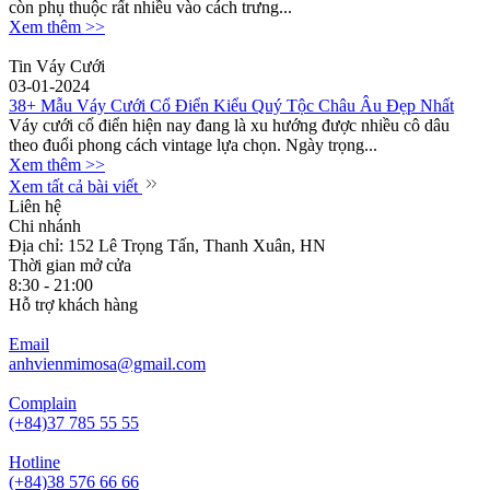
còn phụ thuộc rất nhiều vào cách trưng...
Xem thêm >>
Tin Váy Cưới
03-01-2024
38+ Mẫu Váy Cưới Cổ Điển Kiểu Quý Tộc Châu Âu Đẹp Nhất
Váy cưới cổ điển hiện nay đang là xu hướng được nhiều cô dâu
theo đuổi phong cách vintage lựa chọn. Ngày trọng...
Xem thêm >>
Xem tất cả bài viết
Liên hệ
Chi nhánh
Địa chỉ: 152 Lê Trọng Tấn, Thanh Xuân, HN
Thời gian mở cửa
8:30 - 21:00
Hỗ trợ khách hàng
Email
anhvienmimosa@gmail.com
Complain
(+84)37 785 55 55
Hotline
(+84)38 576 66 66