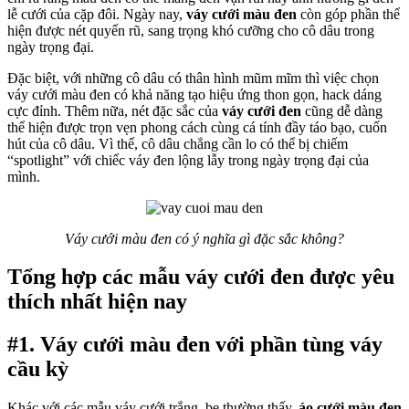
lễ cưới của cặp đôi. Ngày nay,
váy cưới màu đen
còn góp phần thể
hiện được nét quyến rũ, sang trọng khó cưỡng cho cô dâu trong
ngày trọng đại.
Đặc biệt, với những cô dâu có thân hình mũm mĩm thì việc chọn
váy cưới màu đen có khả năng tạo hiệu ứng thon gọn, hack dáng
cực đỉnh. Thêm nữa, nét đặc sắc của
váy cưới đen
cũng dễ dàng
thể hiện được trọn vẹn phong cách cùng cá tính đầy táo bạo, cuốn
hút của cô dâu. Vì thế, cô dâu chẳng cần lo có thể bị chiếm
“spotlight” với chiếc váy đen lộng lẫy trong ngày trọng đại của
mình.
Váy cưới màu đen có ý nghĩa gì đặc sắc không?
Tổng hợp các mẫu váy cưới đen được yêu
thích nhất hiện nay
#1. Váy cưới màu đen với phần tùng váy
cầu kỳ
Khác với các mẫu váy cưới trắng, be thường thấy,
áo cưới màu đen