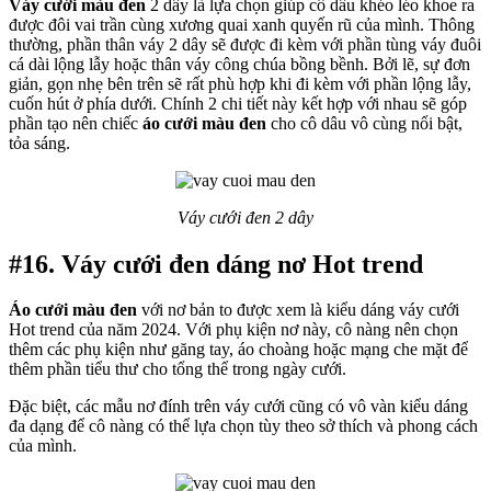
Váy cưới màu đen
2 dây là lựa chọn giúp cô dâu khéo léo khoe ra
được đôi vai trần cùng xương quai xanh quyến rũ của mình. Thông
thường, phần thân váy 2 dây sẽ được đi kèm với phần tùng váy đuôi
cá dài lộng lẫy hoặc thân váy công chúa bồng bềnh. Bởi lẽ, sự đơn
giản, gọn nhẹ bên trên sẽ rất phù hợp khi đi kèm với phần lộng lẫy,
cuốn hút ở phía dưới. Chính 2 chi tiết này kết hợp với nhau sẽ góp
phần tạo nên chiếc
áo cưới màu đen
cho cô dâu vô cùng nổi bật,
tỏa sáng.
Váy cưới đen 2 dây
#16. Váy cưới đen dáng nơ Hot trend
Áo cưới màu đen
với nơ bản to được xem là kiểu dáng váy cưới
Hot trend của năm 2024. Với phụ kiện nơ này, cô nàng nên chọn
thêm các phụ kiện như găng tay, áo choàng hoặc mạng che mặt để
thêm phần tiểu thư cho tổng thể trong ngày cưới.
Đặc biệt, các mẫu nơ đính trên váy cưới cũng có vô vàn kiểu dáng
đa dạng để cô nàng có thể lựa chọn tùy theo sở thích và phong cách
của mình.