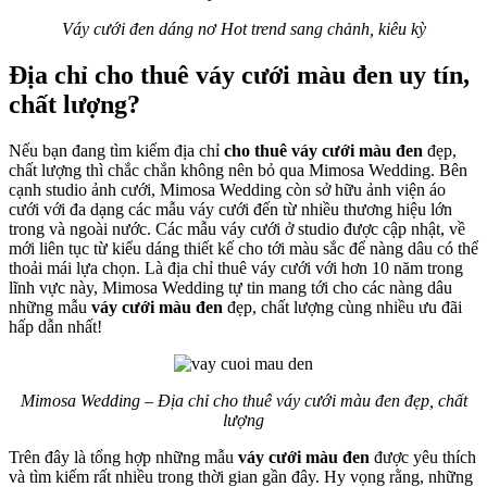
Váy cưới đen dáng nơ Hot trend sang chảnh, kiêu kỳ
Địa chỉ cho thuê váy cưới màu đen uy tín,
chất lượng?
Nếu bạn đang tìm kiếm địa chỉ
cho thuê váy cưới màu đen
đẹp,
chất lượng thì chắc chắn không nên bỏ qua Mimosa Wedding. Bên
cạnh studio ảnh cưới, Mimosa Wedding còn sở hữu ảnh viện áo
cưới với đa dạng các mẫu váy cưới đến từ nhiều thương hiệu lớn
trong và ngoài nước. Các mẫu váy cưới ở studio được cập nhật, về
mới liên tục từ kiểu dáng thiết kế cho tới màu sắc để nàng dâu có thể
thoải mái lựa chọn. Là địa chỉ thuê váy cưới với hơn 10 năm trong
lĩnh vực này, Mimosa Wedding tự tin mang tới cho các nàng dâu
những mẫu
váy cưới màu đen
đẹp, chất lượng cùng nhiều ưu đãi
hấp dẫn nhất!
Mimosa Wedding – Địa chỉ cho thuê váy cưới màu đen đẹp, chất
lượng
Trên đây là tổng hợp những mẫu
váy cưới màu đen
được yêu thích
và tìm kiếm rất nhiều trong thời gian gần đây. Hy vọng rằng, những