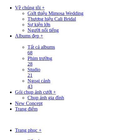
Về chúng tôi +
Giới thiệu Mimosa Wedding
Thương hiệu Cali Bridal
Sự kiện lớn
Người nổi tiếng
Albums đẹp +
Tất cả albums
68
Phim trường
28
Studio
21
Ngoại cảnh
43
Gói chụp ảnh cưới +
Chụp ảnh gia đình
New Concept
Trang điểm
Trang phục +