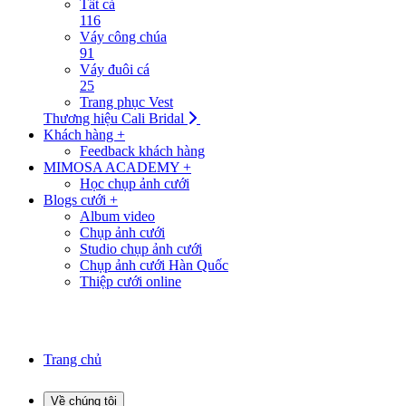
Tất cả
116
Váy công chúa
91
Váy đuôi cá
25
Trang phục Vest
Thương hiệu Cali Bridal
Khách hàng +
Feedback khách hàng
MIMOSA ACADEMY +
Học chụp ảnh cưới
Blogs cưới +
Album video
Chụp ảnh cưới
Studio chụp ảnh cưới
Chụp ảnh cưới Hàn Quốc
Thiệp cưới online
Trang chủ
Về chúng tôi