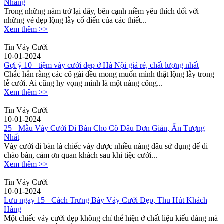
Nhàng
Trong những năm trở lại đây, bên cạnh niềm yêu thích đối với
những vẻ đẹp lộng lẫy cổ điển của các thiết...
Xem thêm >>
Tin Váy Cưới
10-01-2024
Gợi ý 10+ tiệm váy cưới đẹp ở Hà Nội giá rẻ, chất lượng nhất
Chắc hẳn rằng các cô gái đều mong muốn mình thật lộng lẫy trong
lễ cưới. Ai cũng hy vọng mình là một nàng công...
Xem thêm >>
Tin Váy Cưới
10-01-2024
25+ Mẫu Váy Cưới Đi Bàn Cho Cô Dâu Đơn Giản, Ấn Tượng
Nhất
Váy cưới đi bàn là chiếc váy được nhiều nàng dâu sử dụng để đi
chào bàn, cảm ơn quan khách sau khi tiệc cưới...
Xem thêm >>
Tin Váy Cưới
10-01-2024
Lưu ngay 15+ Cách Trưng Bày Váy Cưới Đẹp, Thu Hút Khách
Hàng
Một chiếc váy cưới đẹp không chỉ thể hiện ở chất liệu kiểu dáng mà