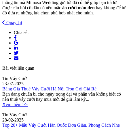
thông tin mà Mimosa Wedding gửi tới đã có thể giúp bạn trả lời
được câu hỏi cô dâu có nên mặc
áo cưới màu đen
hay không để từ
đó đưa ra những lựa chọn phù hợp nhất cho mình.
Quay lại
Chia sẻ:
Bài viết liên quan
Tin Váy Cưới
23-07-2025
Bảng Giá Thuê Váy Cưới Hà Nội Trọn Gói Giá Rẻ
Bạn đang chuẩn bị cho ngày trọng đại và phân vân không biết có
nên thuê váy cưới hay mua mới để giữ làm kỷ...
Xem thêm >>
Tin Váy Cưới
28-02-2025
Top 20+ Mẫu Váy Cưới Hàn Quốc Đơn Giản, Phong Cách Nhẹ