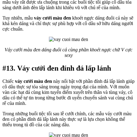
mẫu váy rất được ưa chuộng trong các buổi tiệc tối giúp cô dâu tỏa
sáng dưới ánh đèn lấp lánh khi khiêu vũ với chú rể của mình.
Tuy nhiên, mẫu
váy cưới màu đen
khoét ngực dáng đuôi cá này sẽ
khá kén dáng và chỉ thực sự phù hợp với cô dâu sở hữu dáng người
cực chuẩn.
Váy cưới màu đen dáng đuôi cá cùng phần khoét ngực chữ V cực
sexy
#13. Váy cưới đen đính đá lấp lánh
Chiếc
váy cưới màu đen
này nổi bật với phần đính đá lấp lánh giúp
cô dâu thực sự tỏa sáng trong ngày trọng đại của mình. Với muôn
vàn các hạt đá cùng kim tuyến điểm xuyết trên thân và tùng váy, cô
dâu có thể tự tin trong từng bước đi uyển chuyển sánh vai cùng chú
rể của mình.
Trong những buổi tiệc tối sau lễ cưới chính, các mẫu váy cưới màu
đen có phần đính đá lấp lánh này thực sự là lựa chọn không thể
thiếu trong tủ đồ của các nàng dâu.