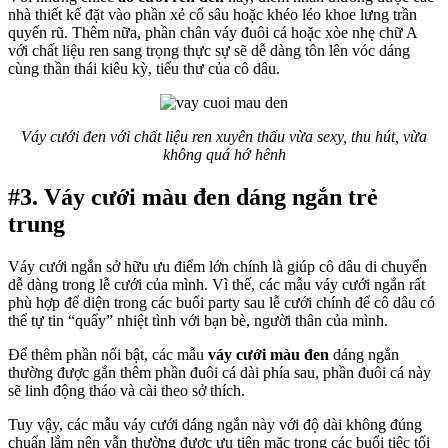
nhà thiết kế đặt vào phần xẻ cổ sâu hoặc khéo léo khoe lưng trần
quyến rũ. Thêm nữa, phần chân váy đuôi cá hoặc xòe nhẹ chữ A
với chất liệu ren sang trọng thực sự sẽ dễ dàng tôn lên vóc dáng
cùng thần thái kiêu kỳ, tiểu thư của cô dâu.
Váy cưới đen với chất liệu ren xuyên thấu vừa sexy, thu hút, vừa
không quá hớ hênh
#3. Váy cưới màu đen dáng ngắn trẻ
trung
Váy cưới ngắn sở hữu ưu điểm lớn chính là giúp cô dâu di chuyển
dễ dàng trong lễ cưới của mình. Vì thế, các mẫu váy cưới ngắn rất
phù hợp để diện trong các buổi party sau lễ cưới chính để cô dâu có
thể tự tin “quẩy” nhiệt tình với bạn bè, người thân của mình.
Để thêm phần nổi bật, các mẫu
váy cưới màu đen
dáng ngắn
thường được gắn thêm phần đuôi cá dài phía sau, phần đuôi cá này
sẽ linh động tháo và cài theo sở thích.
Tuy vậy, các mẫu váy cưới dáng ngắn này với độ dài không đúng
chuẩn lắm nên vẫn thường được ưu tiên mặc trong các buổi tiệc tối