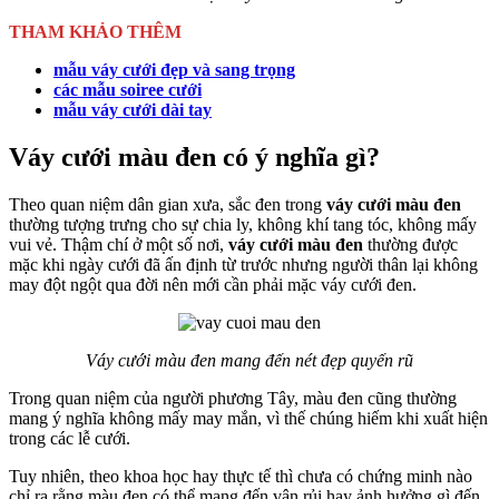
THAM KHẢO THÊM
mẫu váy cưới đẹp và sang trọng
các mẫu soiree cưới
mẫu váy cưới dài tay
Váy cưới màu đen có ý nghĩa gì?
Theo quan niệm dân gian xưa, sắc đen trong
váy cưới màu đen
thường tượng trưng cho sự chia ly, không khí tang tóc, không mấy
vui vẻ. Thậm chí ở một số nơi,
váy cưới màu đen
thường được
mặc khi ngày cưới đã ấn định từ trước nhưng người thân lại không
may đột ngột qua đời nên mới cần phải mặc váy cưới đen.
Váy cưới màu đen mang đến nét đẹp quyến rũ
Trong quan niệm của người phương Tây, màu đen cũng thường
mang ý nghĩa không mấy may mắn, vì thế chúng hiếm khi xuất hiện
trong các lễ cưới.
Tuy nhiên, theo khoa học hay thực tế thì chưa có chứng minh nào
chỉ ra rằng màu đen có thể mang đến vận rủi hay ảnh hưởng gì đến