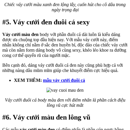
Chiếc váy cưới màu xanh đen lộng lẫy, cuốn hút cho cô dâu trong
ngày trọng đại
#5. Váy cưới đen đuôi cá sexy
Váy cưới màu đen
body với phần đuôi cá dài luôn là kiểu dáng
được ưa chuộng top đầu hiện nay. Với mẫu váy cưới này, điểm
nhấn không chỉ nằm ở sắc đen huyền bí, độc đáo của chiếc váy cưới
mà còn nằm form dáng body vô cùng sexy, khéo léo khoe ra đường
cong cơ thể quyến rũ của người mặc.
Bên cạnh đó, dáng váy cưới đuôi cá đen này cũng phù hợp cả với
những nàng dâu mũm mĩm giúp che khuyết điểm cực hiệu quả.
XEM THÊM:
mẫu váy cưới đuôi cá
Váy cưới đuôi cá body màu đen với điểm nhấn là phần cách điệu
lông vũ cực hút mắt
#6. Váy cưới màu đen lông vũ
Các mẫu
váy cưới màu đen
có điểm nhấn là phần cúp ngực bằng