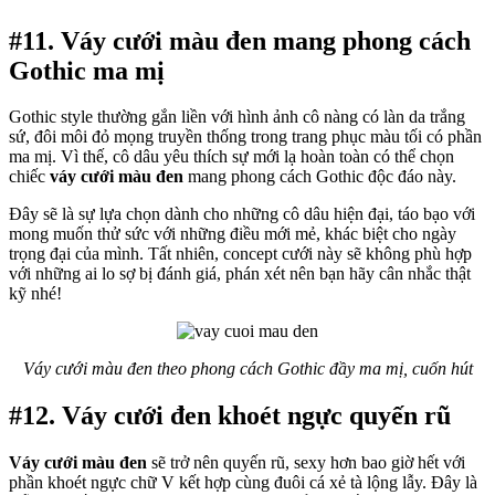
#11. Váy cưới màu đen mang phong cách
Gothic ma mị
Gothic style thường gắn liền với hình ảnh cô nàng có làn da trắng
sứ, đôi môi đỏ mọng truyền thống trong trang phục màu tối có phần
ma mị. Vì thế, cô dâu yêu thích sự mới lạ hoàn toàn có thể chọn
chiếc
váy cưới màu đen
mang phong cách Gothic độc đáo này.
Đây sẽ là sự lựa chọn dành cho những cô dâu hiện đại, táo bạo với
mong muốn thử sức với những điều mới mẻ, khác biệt cho ngày
trọng đại của mình. Tất nhiên, concept cưới này sẽ không phù hợp
với những ai lo sợ bị đánh giá, phán xét nên bạn hãy cân nhắc thật
kỹ nhé!
Váy cưới màu đen theo phong cách Gothic đầy ma mị, cuốn hút
#12. Váy cưới đen khoét ngực quyến rũ
Váy cưới màu đen
sẽ trở nên quyến rũ, sexy hơn bao giờ hết với
phần khoét ngực chữ V kết hợp cùng đuôi cá xẻ tà lộng lẫy. Đây là