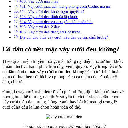
#10. Váy cưới mix màu
#11. Váy cưới màu đen mang phong cách Gothic ma mị
#12. Váy cưới đen khoét ngực quyến rũ
#13. Váy cưới đen đính đá lấp lánh
#14. Váy cưới đen voan xuyên thấu cuốn hút
#15. Váy cưới đen 2 dây
#16. Váy cưới đen dáng nơ Hot trend
Địa chỉ cho thuê váy cưới màu đen uy tín, chất lượng?
Cô dâu có nên mặc váy cưới đen không?
Theo quan niệm truyền thống, màu trắng đại diện cho sự tinh khôi,
thuần khiết và hạnh phúc tròn đầy, vẹn nguyên. Vậy trong lễ cưới,
cô dâu có nên mặc
váy cưới màu đen
không? Câu trả lời là hoàn
toàn có dựa theo sở thích và phong cách cá nhân của cặp đôi cô
dâu, chú rể.
Đúng là váy cưới màu đen sẽ vấp phải những định kiến xưa nay về
phong tục, thế nhưng, nếu thực sự yêu thích thì việc cô dâu chọn
váy cưới màu đen, trắng, hồng, xanh hay bất kỳ màu gì trong lễ
cưới cũng đều là lựa chọn hoàn toàn có thể.
Cô dâu có nên mặc váy cưới màu đen không?