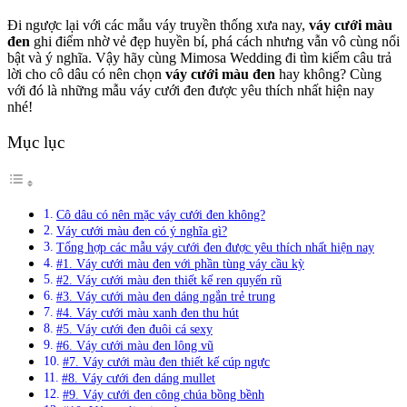
Đi ngược lại với các mẫu váy truyền thống xưa nay,
váy cưới màu
đen
ghi điểm nhờ vẻ đẹp huyền bí, phá cách nhưng vẫn vô cùng nổi
bật và ý nghĩa. Vậy hãy cùng Mimosa Wedding đi tìm kiếm câu trả
lời cho cô dâu có nên chọn
váy cưới màu đen
hay không? Cùng
với đó là những mẫu váy cưới đen được yêu thích nhất hiện nay
nhé!
Mục lục
Cô dâu có nên mặc váy cưới đen không?
Váy cưới màu đen có ý nghĩa gì?
Tổng hợp các mẫu váy cưới đen được yêu thích nhất hiện nay
#1. Váy cưới màu đen với phần tùng váy cầu kỳ
#2. Váy cưới màu đen thiết kế ren quyến rũ
#3. Váy cưới màu đen dáng ngắn trẻ trung
#4. Váy cưới màu xanh đen thu hút
#5. Váy cưới đen đuôi cá sexy
#6. Váy cưới màu đen lông vũ
#7. Váy cưới màu đen thiết kế cúp ngực
#8. Váy cưới đen dáng mullet
#9. Váy cưới đen công chúa bồng bềnh