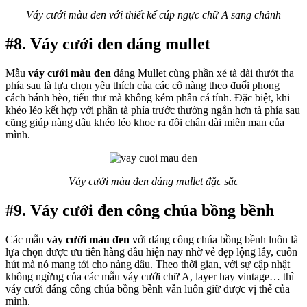
Váy cưới màu đen với thiết kế cúp ngực chữ A sang chảnh
#8. Váy cưới đen dáng mullet
Mẫu
váy cưới màu đen
dáng Mullet cùng phần xẻ tà dài thướt tha
phía sau là lựa chọn yêu thích của các cô nàng theo đuổi phong
cách bánh bèo, tiểu thư mà không kém phần cá tính. Đặc biệt, khi
khéo léo kết hợp với phần tà phía trước thường ngắn hơn tà phía sau
cũng giúp nàng dâu khéo léo khoe ra đôi chân dài miên man của
mình.
Váy cưới màu đen dáng mullet đặc sắc
#9. Váy cưới đen công chúa bồng bềnh
Các mẫu
váy cưới màu đen
với dáng công chúa bồng bềnh luôn là
lựa chọn được ưu tiên hàng đầu hiện nay nhờ vẻ đẹp lộng lẫy, cuốn
hút mà nó mang tới cho nàng dâu. Theo thời gian, với sự cập nhật
không ngừng của các mẫu váy cưới chữ A, layer hay vintage… thì
váy cưới dáng công chúa bồng bềnh vẫn luôn giữ được vị thế của
mình.