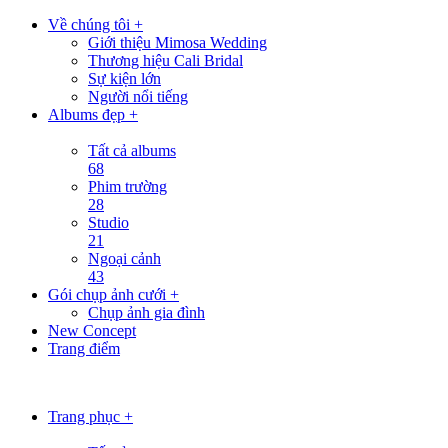
Về chúng tôi +
Giới thiệu Mimosa Wedding
Thương hiệu Cali Bridal
Sự kiện lớn
Người nổi tiếng
Albums đẹp +
Tất cả albums
68
Phim trường
28
Studio
21
Ngoại cảnh
43
Gói chụp ảnh cưới +
Chụp ảnh gia đình
New Concept
Trang điểm
Trang phục +