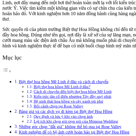
Linh, nơi đây mang đến một hơi thở hoàn toàn mới lạ với lối kiến tr
nước Ý. Việc tìm kiếm một không gian vừa có sự chỉn chu của kiến trú
hoàn hảo đó. Với kinh nghiệm hơn 10 năm đồng hành cùng hàng ngàn 
thơ.
Sức quyến rũ của phim trường Biệt thự Hoa Hồng không chỉ đến từ n
đầy hoa hồng. Đúng như tên gọi, nơi đây là xứ sở của sự lãng mạn, 
cưới mang màu sắc điện ảnh châu Âu mà không muốn phải di chuyển qu
hình và kinh nghiệm thực tế để bạn có một buổi chụp hình mỹ mãn nhấ
Mục lục
Biệt thự hoa hồng Mê Linh ở đâu và cách di chuyển
Biệt thự hoa hồng Mê Linh ở đâu?
Cách di chuyển đến biệt thự hoa hồng Mê Linh
Kiến trúc tân cổ điển phương Tây đầy quý phái
Hệ sinh thái hoa hồng và cây xanh trù phú
Bối cảnh chụp tại Rose Valley
Bảng giá và các dịch vụ đi kèm tại Biệt thự Hoa Hồng
Quy định và lưu ý khi vào chụp ảnh
Lợi ích khi chọn gói trọn gói của Mimosa Wedding
Những góc chụp “đắt giá” không thể bỏ qua tại Rose Valley
Kinh nghiệm để có bộ ảnh cưới hoàn hảo tại Biệt thự Hoa Hồng