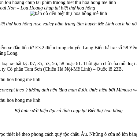
ài Non – Lou Hoàng chụp tại biệt thự hoa hồng
iệt thự hoa hồng rose valley nằm trung tâm huyện Mê Linh cách hà n
 Điểm xe đầu tiên từ E3.2 điểm trung chuyển Long Biên bắt xe số 58 Y
hăng Long.
loại xe bất kỳ: 07, 35, 53, 56, 58 hoặc 61. Thời gian chờ của mỗi loại
Công ty Cổ phần Tam Sơn (Chiều Hà Nội-Mê Linh) – Quốc lộ 23B.
 concept theo ý tưởng ánh nến lãng mạn được thực hiện bởi Mimosa w
Bộ ảnh cưới hiện đại cá tính chụp tại Biệt thự hoa hồng
được thiết kế theo phong cách quý tộc châu Âu. Những ô cửa sổ lớn bằ