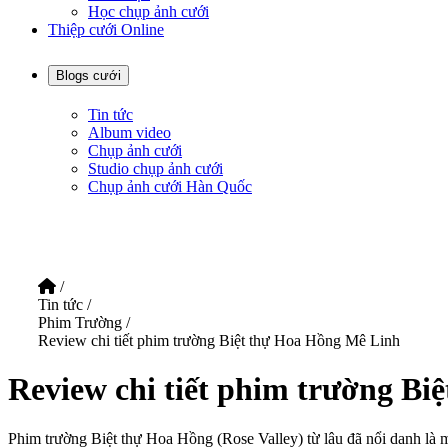
Học chụp ảnh cưới
Thiệp cưới Online
Blogs cưới
Tin tức
Album video
Chụp ảnh cưới
Studio chụp ảnh cưới
Chụp ảnh cưới Hàn Quốc
/
Tin tức
/
Phim Trường
/
Review chi tiết phim trường Biệt thự Hoa Hồng Mê Linh
Review chi tiết phim trường B
Phim trường Biệt thự Hoa Hồng (Rose Valley) từ lâu đã nổi danh là 