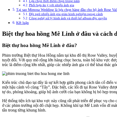
Lựa chọn thời điểm chụp trong năm
Phối hợp ăn ý với nhiếp ảnh gia
Tại sao Mimosa Wedding là lựa chọn hàng đầu cho bộ ảnh Rose Val
Đội ngũ nhiếp ảnh gia giàu kinh nghiệm ngoại cảnh
Công nghệ xử lý hình ảnh và thiết kế album độc quyền
Kết luận
Biệt thự hoa hồng Mê Linh ở đâu và cách 
Biệt thự hoa hồng Mê Linh ở đâu?
Phim trường Biệt thự Hoa Hồng nằm tại khu đô thị Rose Valley, huyện 
tuyệt đối. Với quy mô rộng lớn hàng chục hecta, toàn bộ khu vực được
trúc là điểm cộng lớn nhất, giúp các nhiếp ảnh gia có thể khai thác
Kiến trúc chủ đạo tại đây là sự kết hợp giữa phong cách tân cổ điển
một hậu cảnh vô cùng “Tây”. Đặc biệt, các lối đi tại Rose Valley đư
tự do, phóng khoáng, giúp bộ ảnh cưới của bạn không bị bó hẹp trong
Hệ thống tiện ích tại khu vực này cũng rất phát triển để phục vụ cho
ở các phim trường nội đô chật hẹp. Không khí tại Mê Linh vốn dĩ mát 
tắn trong từng khung hình.