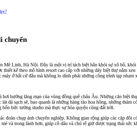
ley?
di chuyển
Mê Linh, Hà Nội. Đây là một vị trí tách biệt hẳn khỏi sự xô bồ, khói 
 thiết kế theo mô hình resort cao cấp với những dãy biệt thự nằm xen 
 góc máy ở bất cứ đâu mà không lo dính phải những công trình tạp nham
 và hơi hướng lãng mạn của vùng đồng quê châu Âu. Những căn biệt thự
ợc lát đá sạch sẽ, bao quanh là những hàng rào hoa hồng, những thảm c
 bốn bức tường studio mà thực sự hòa quyện cùng đất trời.
 các đoàn chụp ảnh chuyên nghiệp. Không gian rộng giúp các cặp đôi có
mẻ và trong lành hơn, giúp cô dâu và chú rể giữ được trạng thái sức k