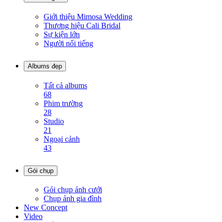
Giới thiệu Mimosa Wedding
Thương hiệu Cali Bridal
Sự kiện lớn
Người nổi tiếng
Albums đẹp
Tất cả albums
68
Phim trường
28
Studio
21
Ngoại cảnh
43
Gói chụp
Gói chụp ảnh cưới
Chụp ảnh gia đình
New Concept
Video