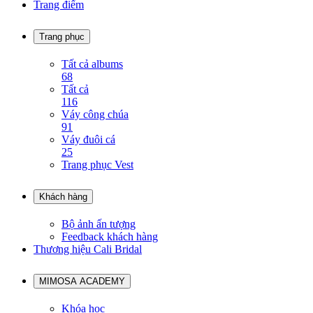
Trang điểm
Trang phục
Tất cả albums
68
Tất cả
116
Váy công chúa
91
Váy đuôi cá
25
Trang phục Vest
Khách hàng
Bộ ảnh ấn tượng
Feedback khách hàng
Thương hiệu Cali Bridal
MIMOSA ACADEMY
Khóa học