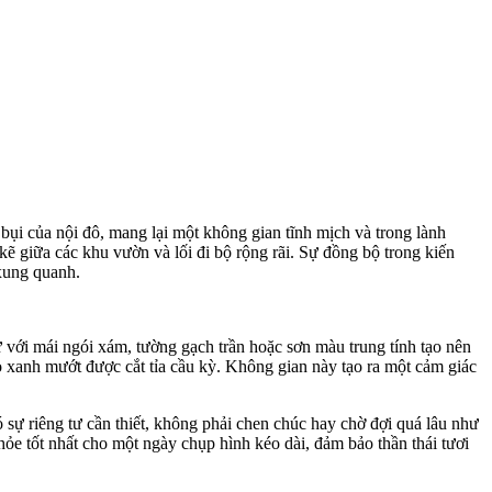
bụi của nội đô, mang lại một không gian tĩnh mịch và trong lành
kẽ giữa các khu vườn và lối đi bộ rộng rãi. Sự đồng bộ trong kiến
 xung quanh.
 với mái ngói xám, tường gạch trần hoặc sơn màu trung tính tạo nên
ỏ xanh mướt được cắt tỉa cầu kỳ. Không gian này tạo ra một cảm giác
 sự riêng tư cần thiết, không phải chen chúc hay chờ đợi quá lâu như
hỏe tốt nhất cho một ngày chụp hình kéo dài, đảm bảo thần thái tươi