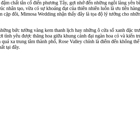
úc đậm chất tân cổ điển phương Tây, gợi nhớ đến những ngôi làng yên 
c nhân tạo, vừa có sự khoáng đạt của thiên nhiên luôn là ưu tiên hàng
cặp đôi, Mimosa Wedding nhận thấy đây là tọa độ lý tưởng cho những 
hững bức tường vàng kem thanh lịch hay những ô cửa sổ xanh đặc trưn
nơi tình yêu được thăng hoa giữa khung cảnh đại ngàn hoa cỏ và kiến
á xa trung tâm thành phố, Rose Valley chính là điểm đến không thể th
t tại đây.