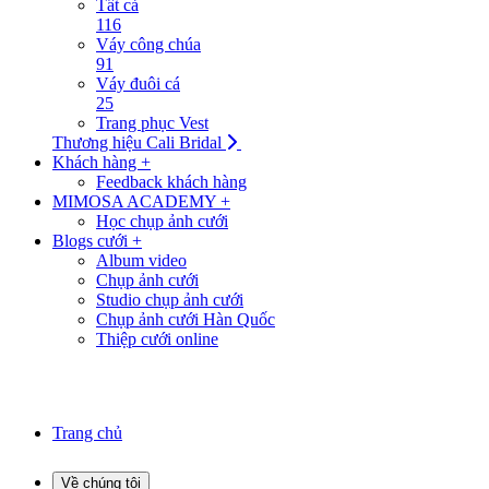
Tất cả
116
Váy công chúa
91
Váy đuôi cá
25
Trang phục Vest
Thương hiệu Cali Bridal
Khách hàng +
Feedback khách hàng
MIMOSA ACADEMY +
Học chụp ảnh cưới
Blogs cưới +
Album video
Chụp ảnh cưới
Studio chụp ảnh cưới
Chụp ảnh cưới Hàn Quốc
Thiệp cưới online
Trang chủ
Về chúng tôi