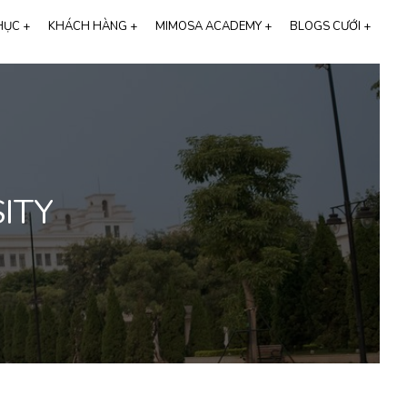
HỤC +
KHÁCH HÀNG +
MIMOSA ACADEMY +
BLOGS CƯỚI +
hương hiệu Cali Bridal
FEEDBACK KHÁCH HÀNG
HỌC CHỤP ẢNH CƯỚI
ALBUM VIDEO
CHỤP ẢNH CƯỚI
STUDIO CHỤP ẢNH CƯỚI
CHỤP ẢNH CƯỚI HÀN QUỐC
ITY
THIỆP CƯỚI ONLINE