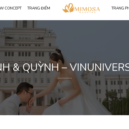
W CONCEPT
TRANG ĐIỂM
TRANG P
T
Tất cả
116
Váy công chúa
91
Váy đuôi cá
25
Trang phục Vest
NH & QUỲNH – VINUNIVERS