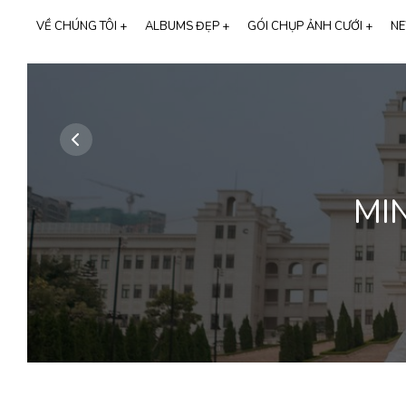
VỀ CHÚNG TÔI +
ALBUMS ĐẸP +
GÓI CHỤP ẢNH CƯỚI +
NE
Tất cả albums
68
GIỚI THIỆU MIMOSA WEDDING
CHỤP ẢNH GIA ĐÌNH
Phim trường
28
THƯƠNG HIỆU CALI BRIDAL
Studio
21
SỰ KIỆN LỚN
Ngoại cảnh
43
NGƯỜI NỔI TIẾNG
MI