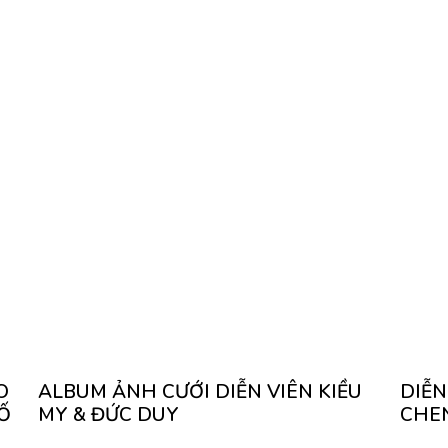
O
ALBUM ẢNH CƯỚI DIỄN VIÊN KIỀU
DIỄN
Ố
MY & ĐỨC DUY
CHE