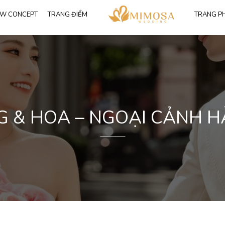
W CONCEPT
TRANG ĐIỂM
TRANG P
T
Tất cả
116
Váy công chúa
91
Váy đuôi cá
25
Trang phục Vest
 & HOA – NGOẠI CẢNH H