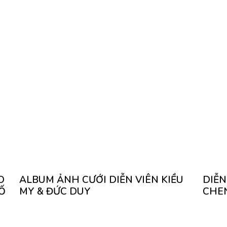
O
ALBUM ẢNH CƯỚI DIỄN VIÊN KIỀU
DIỄN
Ố
MY & ĐỨC DUY
CHE