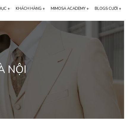
HỤC +
KHÁCH HÀNG +
MIMOSA ACADEMY +
BLOGS CƯỚI +
hương hiệu Cali Bridal
FEEDBACK KHÁCH HÀNG
HỌC CHỤP ẢNH CƯỚI
ALBUM VIDEO
CHỤP ẢNH CƯỚI
STUDIO CHỤP ẢNH CƯỚI
CHỤP ẢNH CƯỚI HÀN QUỐC
À NỘI
THIỆP CƯỚI ONLINE