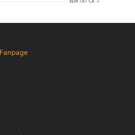
XEM TẤT CẢ
Fanpage