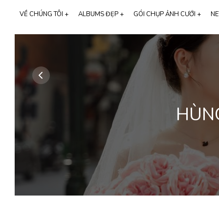
VỀ CHÚNG TÔI +
ALBUMS ĐẸP +
GÓI CHỤP ẢNH CƯỚI +
NE
Tất cả albums
68
GIỚI THIỆU MIMOSA WEDDING
CHỤP ẢNH GIA ĐÌNH
Ngoại cảnh
43
THƯƠNG HIỆU CALI BRIDAL
Phim trường
28
SỰ KIỆN LỚN
Studio
21
NGƯỜI NỔI TIẾNG
HÙNG