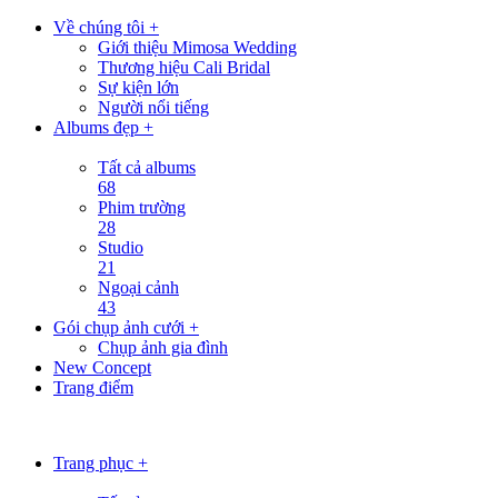
Về chúng tôi +
Giới thiệu Mimosa Wedding
Thương hiệu Cali Bridal
Sự kiện lớn
Người nổi tiếng
Albums đẹp +
Tất cả albums
68
Phim trường
28
Studio
21
Ngoại cảnh
43
Gói chụp ảnh cưới +
Chụp ảnh gia đình
New Concept
Trang điểm
Trang phục +