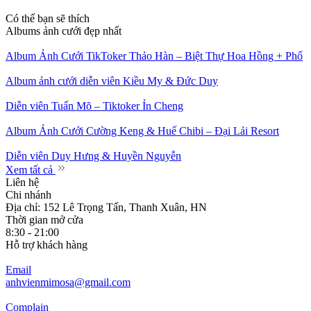
Có thể bạn sẽ thích
Albums ảnh cưới đẹp nhất
Album Ảnh Cưới TikToker Thảo Hàn – Biệt Thự Hoa Hồng + Phố
Album ảnh cưới diễn viên Kiều My & Đức Duy
Diễn viên Tuấn Mõ – Tiktoker Ỉn Cheng
Album Ảnh Cưới Cường Keng & Huế Chibi – Đại Lải Resort
Diễn viên Duy Hưng & Huyền Nguyễn
Xem tất cả
Liên hệ
Chi nhánh
Địa chỉ: 152 Lê Trọng Tấn, Thanh Xuân, HN
Thời gian mở cửa
8:30 - 21:00
Hỗ trợ khách hàng
Email
anhvienmimosa@gmail.com
Complain