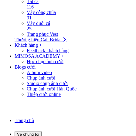
Tất cả
116
Váy công chúa
91
Váy đuôi cá
25
Trang phục Vest
Thương hiệu Cali Bridal
Khách hàng +
Feedback khách hàng
MIMOSA ACADEMY +
Học chụp ảnh cưới
Blogs cưới +
Album video
Chụp ảnh cưới
Studio chụp ảnh cưới
Chụp ảnh cưới Hàn Quốc
Thiệp cưới online
Trang chủ
Về chúng tôi