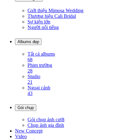
Giới thiệu Mimosa Wedding
Thương hiệu Cali Bridal
Sự kiện lớn
Người nổi tiếng
Albums đẹp
Tất cả albums
68
Phim trường
28
Studio
21
Ngoại cảnh
43
Gói chụp
Gói chụp ảnh cưới
Chụp ảnh gia đình
New Concept
Video