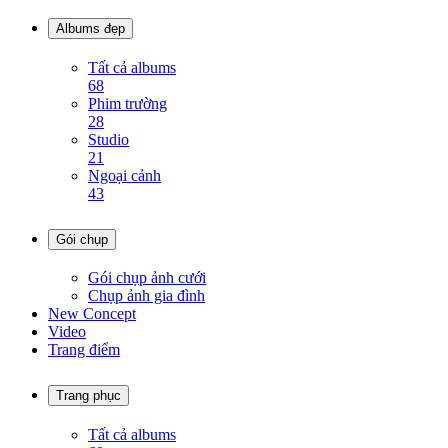
Albums đẹp
Tất cả albums
68
Phim trường
28
Studio
21
Ngoại cảnh
43
Gói chụp
Gói chụp ảnh cưới
Chụp ảnh gia đình
New Concept
Video
Trang điểm
Trang phục
Tất cả albums