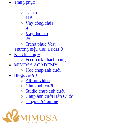
Trang phục +
Tất cả
116
Váy công chúa
91
Váy đuôi cá
25
Trang phục Vest
Thương hiệu Cali Bridal
Khách hàng +
Feedback khách hàng
MIMOSA ACADEMY +
Học chụp ảnh cưới
Blogs cưới +
Album video
Chụp ảnh cưới
Studio chụp ảnh cưới
Chụp ảnh cưới Hàn Quốc
Thiệp cưới online