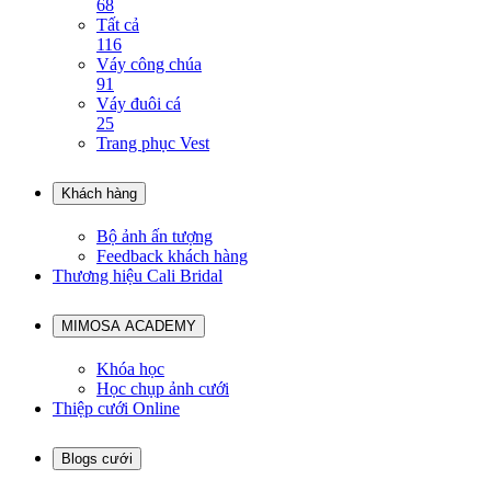
68
Tất cả
116
Váy công chúa
91
Váy đuôi cá
25
Trang phục Vest
Khách hàng
Bộ ảnh ấn tượng
Feedback khách hàng
Thương hiệu Cali Bridal
MIMOSA ACADEMY
Khóa học
Học chụp ảnh cưới
Thiệp cưới Online
Blogs cưới