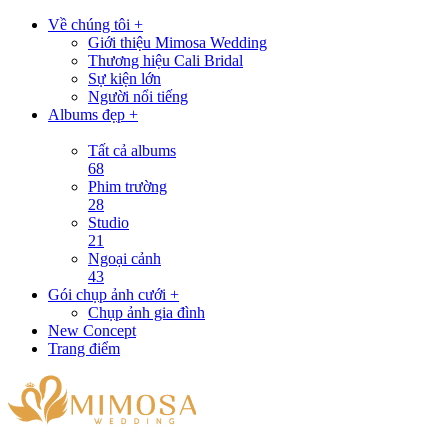
Về chúng tôi +
Giới thiệu Mimosa Wedding
Thương hiệu Cali Bridal
Sự kiện lớn
Người nổi tiếng
Albums đẹp +
Tất cả albums
68
Phim trường
28
Studio
21
Ngoại cảnh
43
Gói chụp ảnh cưới +
Chụp ảnh gia đình
New Concept
Trang điểm