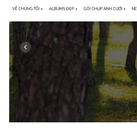
VỀ CHÚNG TÔI +
ALBUMS ĐẸP +
GÓI CHỤP ẢNH CƯỚI +
NE
GIỚI THIỆU MIMOSA WEDDING
CHỤP ẢNH GIA ĐÌNH
THƯƠNG HIỆU CALI BRIDAL
SỰ KIỆN LỚN
NGƯỜI NỔI TIẾNG