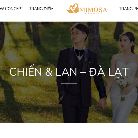
W CONCEPT
TRANG ĐIỂM
TRANG P
Tất cả albums
68
Tất cả
Phim trường
28
Váy công chúa
Studio
21
Váy đuôi cá
Trang phục Ves
Ngoại cảnh
43
CHIẾN & LAN – ĐÀ LẠT