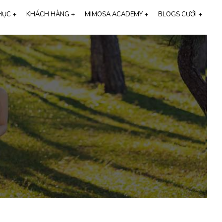
HỤC +
KHÁCH HÀNG +
MIMOSA ACADEMY +
BLOGS CƯỚI +
Thương hiệu Cali Bridal
116
FEEDBACK KHÁCH HÀNG
HỌC CHỤP ẢNH CƯỚI
ALBUM VIDEO
91
CHỤP ẢNH CƯỚI
25
STUDIO CHỤP ẢNH CƯỚI
t
CHỤP ẢNH CƯỚI HÀN QUỐC
THIỆP CƯỚI ONLINE