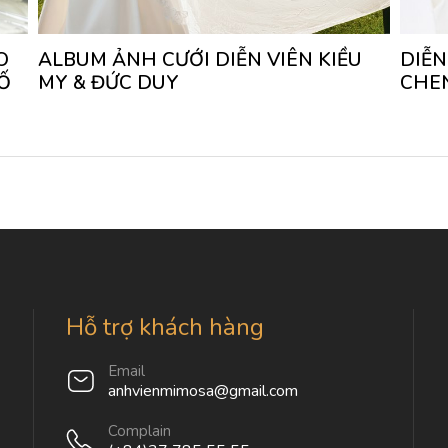
O
ALBUM ẢNH CƯỚI DIỄN VIÊN KIỀU
DIỄN
Ố
MY & ĐỨC DUY
CHE
Hỗ trợ khách hàng
Email
anhvienmimosa@gmail.com
Complain