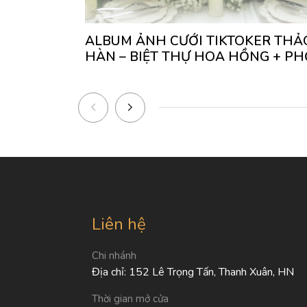
ALBUM ẢNH CƯỚI TIKTOKER THẢ
HÀN – BIỆT THỰ HOA HỒNG + PH
Liên hệ
Chi nhánh
Địa chỉ: 152 Lê Trọng Tấn, Thanh Xuân, HN
Thời gian mở cửa