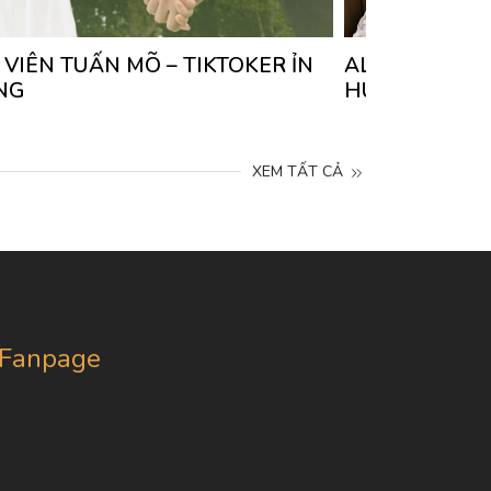
 VIÊN TUẤN MÕ – TIKTOKER ỈN
ALBUM ẢNH C
NG
HUẾ CHIBI – 
XEM TẤT CẢ
Fanpage