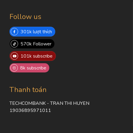
Follow us
301k lượt thích
570k Follower
101k subscribe
8k subscribe
Thanh toán
TECHCOMBANK - TRAN THI HUYEN
19036895971011