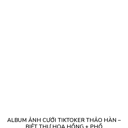
ALBUM ẢNH CƯỚI TIKTOKER THẢO HÀN –
A
BIỆT THỰ HOA HỒNG + PHỐ