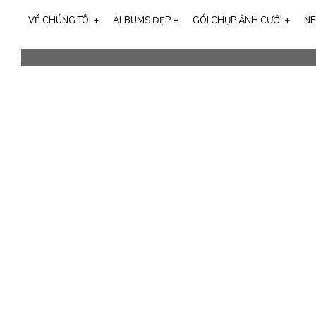
VỀ CHÚNG TÔI +
ALBUMS ĐẸP +
GÓI CHỤP ẢNH CƯỚI +
NE
ALB
Tất cả albums
68
GIỚI THIỆU MIMOSA WEDDING
CHỤP ẢNH GIA ĐÌNH
Phim trường
28
THƯƠNG HIỆU CALI BRIDAL
Studio
21
SỰ KIỆN LỚN
Ngoại cảnh
43
NGƯỜI NỔI TIẾNG