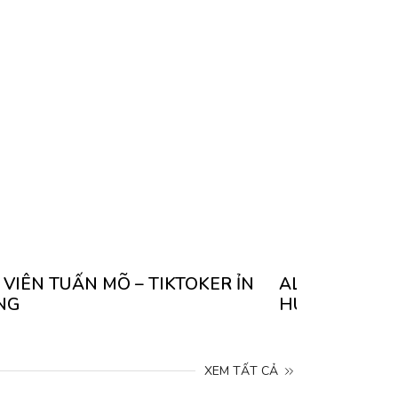
 VIÊN TUẤN MÕ – TIKTOKER ỈN
ALBUM ẢNH C
NG
HUẾ CHIBI – 
XEM TẤT CẢ