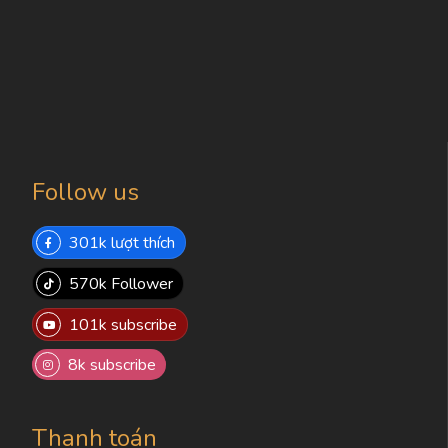
Follow us
301k lượt thích
570k Follower
101k subscribe
8k subscribe
Thanh toán