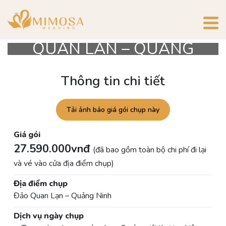
GÓI CHỤP ẢNH CƯỚI
PASSION LOVE II (ĐẢO
QUAN LẠN – QUẢNG
NINH)
Thông tin chi tiết
Tải ảnh báo giá gói chụp này
Giá gói
27.590.000vnđ
(đã bao gồm toàn bộ chi phí đi lại
và vé vào cửa địa điểm chụp)
Địa điểm chụp
Đảo Quan Lạn – Quảng Ninh
Dịch vụ ngày chụp