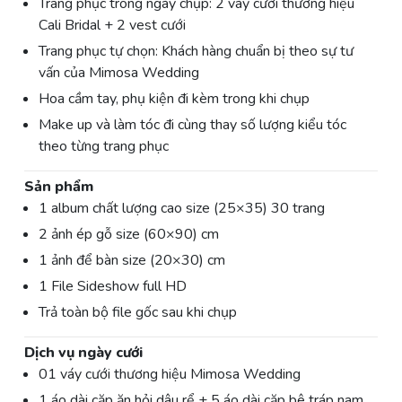
Trang phục trong ngày chụp: 2 váy cưới thương hiệu
Cali Bridal + 2 vest cưới
Trang phục tự chọn: Khách hàng chuẩn bị theo sự tư
vấn của Mimosa Wedding
Hoa cầm tay, phụ kiện đi kèm trong khi chụp
Make up và làm tóc đi cùng thay số lượng kiểu tóc
theo từng trang phục
Sản phẩm
1 album chất lượng cao size (25×35) 30 trang
2 ảnh ép gỗ size (60×90) cm
1 ảnh để bàn size (20×30) cm
1 File Sideshow full HD
Trả toàn bộ file gốc sau khi chụp
Dịch vụ ngày cưới
01 váy cưới thương hiệu Mimosa Wedding
1 áo dài cặp ăn hỏi dâu rể + 5 áo dài cặp bê tráp nam