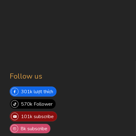
Follow us
301k lượt thích
570k Follower
101k subscribe
8k subscribe