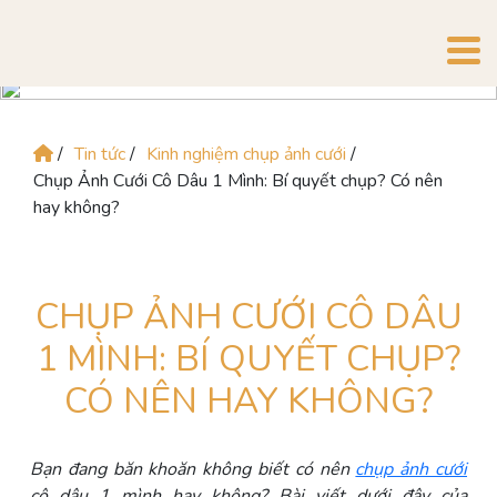
/
Tin tức
/
Kinh nghiệm chụp ảnh cưới
/
Chụp Ảnh Cưới Cô Dâu 1 Mình: Bí quyết chụp? Có nên
hay không?
CHỤP ẢNH CƯỚI CÔ DÂU
1 MÌNH: BÍ QUYẾT CHỤP?
CÓ NÊN HAY KHÔNG?
Bạn đang băn khoăn không biết có nên
chụp ảnh cưới
cô dâu 1 mình hay không? Bài viết dưới đây của