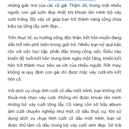
những giấc mơ của các cô gái. Thậm chí, trong mắt nhiều
người, con gái luôn đẹp nhất khi khoác lên mình bộ váy
cưới trắng. Bộ váy sẽ giúp bạn trở thành nàng công chúa
kiêu sa, lộng lẫy, xinh đẹp….
Trên thực tế, xu hướng sống độc thân, kết hôn muộn đang
dần trở nên phổ biến trong giới trẻ. Nhiều bạn nữ quá bận
rộn với việc học tập, phấn đấu trong công việc. Điều này
khiến độ tuổi kết hôn trung bình ngày một tăng, khiến kết
hôn trở thành mục tiêu xa vời của nhiều người. Rất may,
không ai quy định con gái chỉ được mặc váy cưới khi kết
hôn cả.
Với dịch vụ chụp ảnh cưới cô dâu một mình, bạn không chỉ
thoải mái chọn váy cưới. Không chỉ được khoác lên mình
những bộ váy cưới lộng lẫy. Cô nàng còn sở hữu album
ảnh cưới chuyên nghiệp như một cô dâu thực sự. Khi sử
dụng dịch vụ chụp hình cưới cô dâu một mình, bạn sẽ
được thử làm cô dâu trong bộ váy cưới xinh đẹp. Sẽ trải