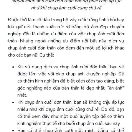
Người
chụp ảnh cưới đơn thân không
phải
chịu áp lực
như khi chụp ảnh cưới cùng chú rể
Được thử làm cô dâu trong bộ váy cưới trắng tinh khôi hay
lưu giữ nét thanh xuân rực rỡ bằng bộ ảnh đẹp chuyên
nghiệp đều là những ưu điểm của việc chụp ảnh cưới đơn
thân. Nhưng ngoài những ưu điểm nổi bật này, dịch vụ
chụp ảnh cưới đơn thân còn đem đến một số lợi ích khác
cho các bạn nữ. Cụ thể:
Khi sử dụng dịch vụ chụp ảnh cưới đơn thân, bạn sẽ
được làm việc với ekip chụp ảnh chuyên nghiệp. Sẽ
có thêm kinh nghiệm để biết cách cách tạo dáng, biết
góc nghiêng nào của bản thân là đẹp nhất, “ăn ảnh”
nhất.
Khi chụp ảnh cưới đơn thân, bạn sẽ không chịu áp lực
nhiều như khi chụp ảnh cưới cùng chú rể. Do đó, bạn
có thể xem đây như một buổi luyện tập để có thêm
kinh nghiệm thực tế cho buổi chụp ảnh cưới sau này.
Bạn có thể chụp ảnh cưới một mình. Cũng có thể