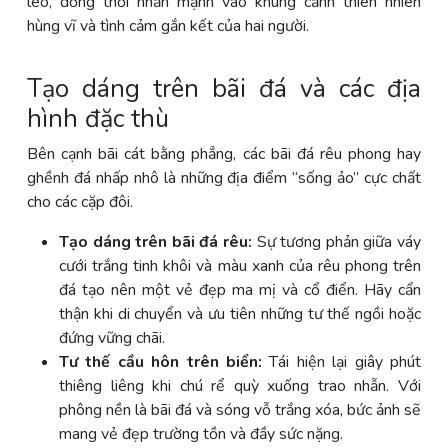
léo, đồng thời nhấn mạnh vào khung cảnh thiên nhiên
hùng vĩ và tình cảm gắn kết của hai người.
Tạo dáng trên bãi đá và các địa
hình đặc thù
Bên cạnh bãi cát bằng phẳng, các bãi đá rêu phong hay
ghềnh đá nhấp nhô là những địa điểm “sống ảo” cực chất
cho các cặp đôi.
Tạo dáng trên bãi đá rêu:
Sự tương phản giữa váy
cưới trắng tinh khôi và màu xanh của rêu phong trên
đá tạo nên một vẻ đẹp ma mị và cổ điển. Hãy cẩn
thận khi di chuyển và ưu tiên những tư thế ngồi hoặc
đứng vững chãi.
Tư thế cầu hôn trên biển:
Tái hiện lại giây phút
thiêng liêng khi chú rể quỳ xuống trao nhẫn. Với
phông nền là bãi đá và sóng vỗ trắng xóa, bức ảnh sẽ
mang vẻ đẹp trường tồn và đầy sức nặng.