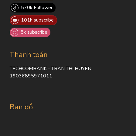
570k Follower
101k subscribe
8k subscribe
Thanh toán
TECHCOMBANK - TRAN THI HUYEN
19036895971011
Bản đồ