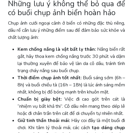
Những lưu ý không thể bỏ qua để
có buổi chụp ảnh biển hoàn hảo
Chụp ảnh cưới ngoại cảnh ở biển có những đặc thù riêng,
dâu rể cần lưu ý những điểm sau để đảm bảo sức khỏe và
chất lượng ảnh:
Kem chống nắng là vật bất ly thân:
Nắng biển rất
gắt, hãy thoa kem chống nắng trước 30 phút và dặm
lại thường xuyên để bảo vệ làn da cô dâu, tránh tình
trạng cháy nắng sau buổi chụp.
Thời điểm chụp ảnh tốt nhất:
Buổi sáng sớm (6h –
8h) và buổi chiều tà (16h – 18h) là lúc ánh sáng mềm
nhất, không bị đổ bóng mạnh trên khuôn mặt.
Chuẩn bị giày bệt:
Việc đi cao gót trên cát là
“nhiệm vụ bất khả thi”. Cô dâu nên mang theo dép lê
hoặc đi chân trần trên cát để di chuyển tự nhiên nhất.
Giữ tinh thần thoải mái:
Hãy coi đây là một buổi đi
chơi. Khi tâm lý thoải mái, các cách
tạo dáng chụp