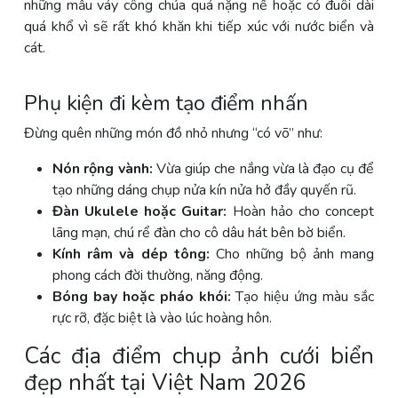
những mẫu váy công chúa quá nặng nề hoặc có đuôi dài
quá khổ vì sẽ rất khó khăn khi tiếp xúc với nước biển và
cát.
Phụ kiện đi kèm tạo điểm nhấn
Đừng quên những món đồ nhỏ nhưng “có võ” như:
Nón rộng vành:
Vừa giúp che nắng vừa là đạo cụ để
tạo những dáng chụp nửa kín nửa hở đầy quyến rũ.
Đàn Ukulele hoặc Guitar:
Hoàn hảo cho concept
lãng mạn, chú rể đàn cho cô dâu hát bên bờ biển.
Kính râm và dép tông:
Cho những bộ ảnh mang
phong cách đời thường, năng động.
Bóng bay hoặc pháo khói:
Tạo hiệu ứng màu sắc
rực rỡ, đặc biệt là vào lúc hoàng hôn.
Các địa điểm chụp ảnh cưới biển
đẹp nhất tại Việt Nam 2026