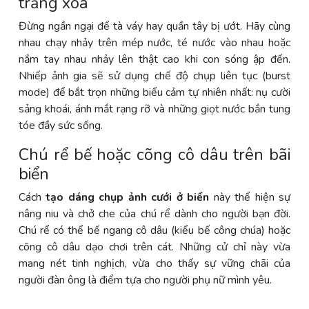
trắng xóa
Đừng ngần ngại để tà váy hay quần tây bị ướt. Hãy cùng
nhau chạy nhảy trên mép nước, té nước vào nhau hoặc
nắm tay nhau nhảy lên thật cao khi con sóng ập đến.
Nhiếp ảnh gia sẽ sử dụng chế độ chụp liên tục (burst
mode) để bắt trọn những biểu cảm tự nhiên nhất: nụ cười
sảng khoái, ánh mắt rạng rỡ và những giọt nước bắn tung
tóe đầy sức sống.
Chú rể bế hoặc cõng cô dâu trên bãi
biển
Cách
tạo dáng chụp ảnh cưới ở biển
này thể hiện sự
nâng niu và chở che của chú rể dành cho người bạn đời.
Chú rể có thể bế ngang cô dâu (kiểu bế công chúa) hoặc
cõng cô dâu dạo chơi trên cát. Những cử chỉ này vừa
mang nét tinh nghịch, vừa cho thấy sự vững chãi của
người đàn ông là điểm tựa cho người phụ nữ mình yêu.