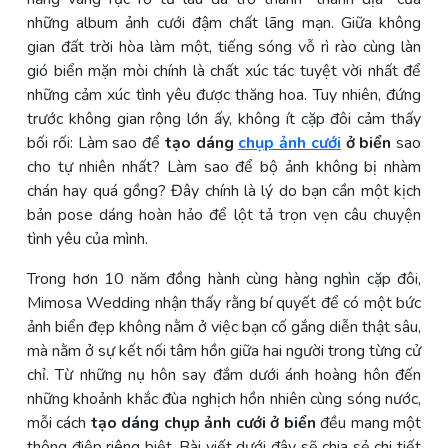
những album ảnh cưới đậm chất lãng mạn. Giữa không
gian đất trời hòa làm một, tiếng sóng vỗ rì rào cùng làn
gió biển mặn mòi chính là chất xúc tác tuyệt vời nhất để
những cảm xúc tình yêu được thăng hoa. Tuy nhiên, đứng
trước không gian rộng lớn ấy, không ít cặp đôi cảm thấy
bối rối: Làm sao để
tạo dáng
chụp ảnh cưới
ở biển
sao
cho tự nhiên nhất? Làm sao để bộ ảnh không bị nhàm
chán hay quá gồng? Đây chính là lý do bạn cần một kịch
bản pose dáng hoàn hảo để lột tả trọn vẹn câu chuyện
tình yêu của mình.
Trong hơn 10 năm đồng hành cùng hàng nghìn cặp đôi,
Mimosa Wedding nhận thấy rằng bí quyết để có một bức
ảnh biển đẹp không nằm ở việc bạn cố gắng diễn thật sâu,
mà nằm ở sự kết nối tâm hồn giữa hai người trong từng cử
chỉ. Từ những nụ hôn say đắm dưới ánh hoàng hôn đến
những khoảnh khắc đùa nghịch hồn nhiên cùng sóng nước,
mỗi cách
tạo dáng chụp ảnh cưới ở biển
đều mang một
thông điệp riêng biệt. Bài viết dưới đây sẽ chia sẻ chi tiết