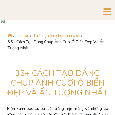
/
Tin tức
/
Kinh nghiệm chụp ảnh cưới
/
35+ Cách Tạo Dáng Chụp Ảnh Cưới Ở Biển Đẹp Và Ấn
Tượng Nhất
35+ CÁCH TẠO DÁNG
CHỤP ẢNH CƯỚI Ở BIỂN
ĐẸP VÀ ẤN TƯỢNG NHẤT
Biển xanh bao la, bãi cát trắng mịn màng và những tia
nắng vàng rực rỡ từ lâu đã trở thành “thánh địa” của