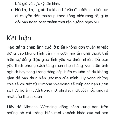
bắt gió và cực kỳ lên hình.
Hỗ trợ trọn gói:
Từ khâu tư vấn địa điểm, lo liệu xe
di chuyển đến makeup theo tông biển rạng rỡ, giúp
đôi bạn hoàn toàn thảnh thơi tận hưởng ngày vui.
Kết luận
Tạo dáng chụp ảnh cưới ở biển
không đơn thuần là việc
đứng vào khung hình và mỉm cười, mà là nghệ thuật thể
hiện sự đồng điệu giữa tình yêu và thiên nhiên. Dù bạn
yêu thích phong cách lãng mạn nhẹ nhàng, vui nhộn tinh
nghịch hay sang trọng đẳng cấp, biển cả luôn có đủ không
gian để bạn thực hiện ước mơ của mình. Hy vọng những
chia sẻ chi tiết từ Mimosa Wedding sẽ giúp các bạn tự tin
sở hữu bộ ảnh cưới trong mơ, ghi dấu một cột mốc rạng rỡ
nhất của thanh xuân.
Hãy để Mimosa Wedding đồng hành cùng bạn trên
những bờ cát trắng, biến mỗi khoảnh khắc của hai bạn