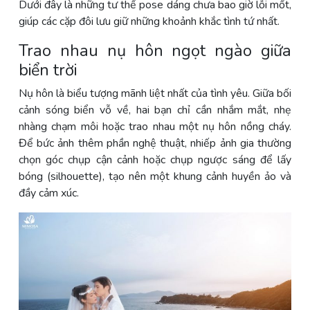
Dưới đây là những tư thế pose dáng chưa bao giờ lỗi mốt,
giúp các cặp đôi lưu giữ những khoảnh khắc tình tứ nhất.
Trao nhau nụ hôn ngọt ngào giữa
biển trời
Nụ hôn là biểu tượng mãnh liệt nhất của tình yêu. Giữa bối
cảnh sóng biển vỗ về, hai bạn chỉ cần nhắm mắt, nhẹ
nhàng chạm môi hoặc trao nhau một nụ hôn nồng cháy.
Để bức ảnh thêm phần nghệ thuật, nhiếp ảnh gia thường
chọn góc chụp cận cảnh hoặc chụp ngược sáng để lấy
bóng (silhouette), tạo nên một khung cảnh huyền ảo và
đầy cảm xúc.