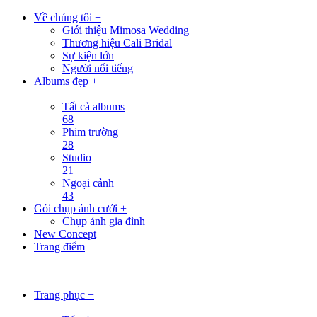
Về chúng tôi +
Giới thiệu Mimosa Wedding
Thương hiệu Cali Bridal
Sự kiện lớn
Người nổi tiếng
Albums đẹp +
Tất cả albums
68
Phim trường
28
Studio
21
Ngoại cảnh
43
Gói chụp ảnh cưới +
Chụp ảnh gia đình
New Concept
Trang điểm
Trang phục +