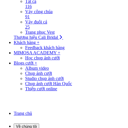
Tất cả
116
Váy công chúa
91
Váy đuôi cá
25
Trang phục Vest
Thương hiệu Cali Bridal
Khách hàng +
Feedback khách hàng
MIMOSA ACADEMY +
Học chụp ảnh cưới
Blogs cưới +
Album video
Chụp ảnh cưới
Studio chụp ảnh cưới
Chụp ảnh cưới Hàn Quốc
Thiệp cưới online
Trang chủ
Về chúng tôi