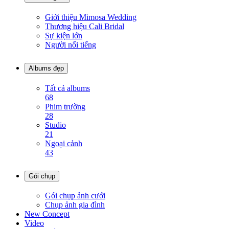
Giới thiệu Mimosa Wedding
Thương hiệu Cali Bridal
Sự kiện lớn
Người nổi tiếng
Albums đẹp
Tất cả albums
68
Phim trường
28
Studio
21
Ngoại cảnh
43
Gói chụp
Gói chụp ảnh cưới
Chụp ảnh gia đình
New Concept
Video